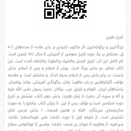
تاریخ طبری
بزرگ‌ترین و پرآوازه‌ترین اثر مکتوب تاریخیِ بر جای مانده از سده‌های 3-4
ق، مشتمل بر یک دوره تاریخ عمومی‌‌ از آفرینش تا سال 302 قمری است.
نام کامل این اثر، تاریخ الرسل والانبیاء والملوک والخلفاء آمده است. این
کتاب شامل دو بخش بزرگ است: پیش از اسلام و پس از اسلام. بخش
نخست، در برابر بخش پس از اسلام بسیار اندک، و مشتمل است بر مقدمه
مؤلف، گفتارهایی در باب ماهیت زمان، چگونگی آفرینش، بعثت پیامبران،
پادشاهان ایران، اقوام و قبایل عرب، نیاکان حضرت رسول صلی الله علیه
و آله و سیره آن حضرت تا زمان هجرت. بخش دوم کتاب، مشتمل بر تاریخ
دوره اسلامی است و مؤلف پس از این، تا پایان کتاب، وقایع را به صورت
سال‌شماری می‌نگارد. البته در همین قسمت، 3 بخش فرعی قابل
تشخیص است: از خلیفه اول تا دوره خلافت علی علیه‌السلام؛ خلافت
بنی‌امیه، از معاویه تا مروان بن محمد؛ خلافت عباسی از ابوالعباس سفاح