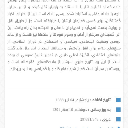
تا المقتدر بالله. طبری در آغاز کتاب، در باب روش خویش، چنین توضیح
داده که او اخبار و آثار را با استناد به راویان نقل کرده و از این میان،
آنچه با «ادله عقلی» استنباط شده، بسی اندک است. زیرا از نظر او، اخبار
گذشتگان، برای کسی که زمان ایشان را درنیافته است، جز از طریق نقل
و روایت بدست نمی‌آید و نمی‌توان با عقل و اندیشه بدان راه یافت. این
اثر، گنجينه‌اي سرشار از آداب و رسوم قوم‌ها و ملت‌ها نيز هست و از لحاظ
بررسي وضعيت اجتماعي، سياسي و اقتصادي در دوران اسلامي، از
منبع‌هاي مهم براي اهل پژوهش و مطالعه است. با اين حال بايد گفت
جنبه‌هاي اعتقادي، انگيزة اصلي طبري در تدوين تاريخ عمومي او بوده
است. از این رو، تاريخ طبري سرشار از ملاحظه‌هاي فقيهانه است و
پيوسته بر سر آن است كه از شرع دفاع كند و با گمراهي به نبرد بپردازد.
تاریخ اضافه :
پنجشنبه, 04 تیر 1388
به روز رسانی :
دوشنبه, 10 مهر 1391
دیوی :
297/91/348