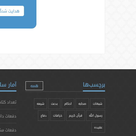
هدایت شدگ
برچسب‌ها
آمار سا
همه
تعداد کتاب
شبهات
صحابه
احکام
بدعت
شیعه
دفعات دان
رسول الله
قرآن کریم
خرافات
دفاع
عقیده
دفعات مش