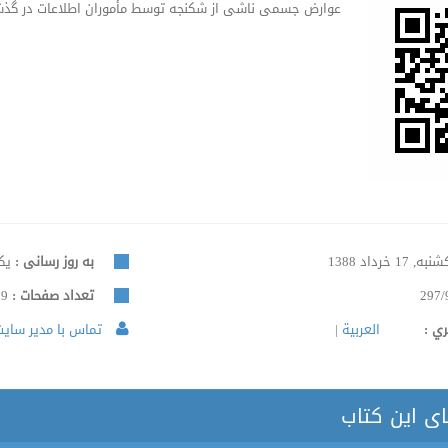
عوارض جسمی ناشی از شکنجه توسط مأموران اطلاعات در گذش
ه, 17 خرداد 1388
به روز رسانی :
یکشنبه
297/
تعداد صفحات :
109
ري :
العربية
تماس با مدیر سایت 
ای این کتاب