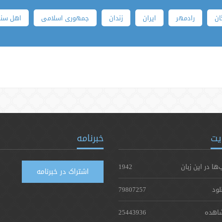
ان
رادمهر
ایران
زندان
جمهوری اسلامی
اهل سن
یت
خبرنامه
‌ها در این زبان
1942
اشتراک در خبرنامه
لود
79807257
اهده
25443936