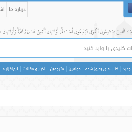
درباره ما
اشت
ادِ ٱلَّذِينَ يَسۡتَمِعُونَ ٱلۡقَوۡلَ فَيَتَّبِعُونَ أَحۡسَنَهُۥٓۚ أُوْلَٰٓئِكَ ٱلَّذِينَ هَدَىٰهُمُ ٱللَّهُۖ وَأُوْلَٰٓئِكَ ه
جدید
کتاب‌های به‌روز شده
مولفین
مترجمین
اخبار و مقالات
نرم‌افزارها