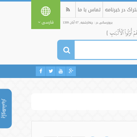
راک در خبرنامه
تماس با ما
فارسی
بروزرسانی در : چهارشنبه, 07 آبان 1399
ُمۡ أُوْلُواْ ٱلۡأَلۡبَٰبِ }
پژوهشیار