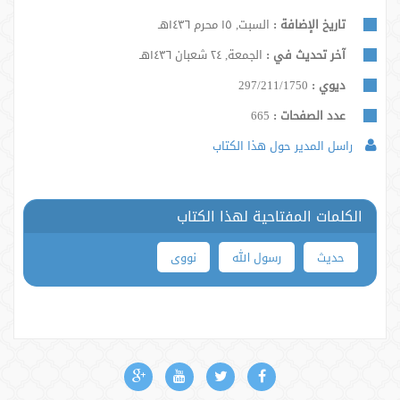
تاريخ الإضافة :
السبت, ١٥ محرم ١٤٣٦هـ
آخر تحديث في :
الجمعة, ٢٤ شعبان ١٤٣٦هـ
ديوي :
297/211/1750
عدد الصفحات :
665
راسل المدير حول هذا الكتاب
الكلمات المفتاحية لهذا الكتاب
حدیث
رسول الله
نووی