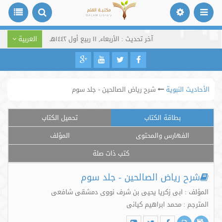
آخر تحديث : الأربعاء, ١١ ربيع أول ١٤٤٢هـ
العربية
الأحاديث النبوية
شرح ریاض الصالحین - جلد سوم
بطاقة الكتاب
تحميل الكتاب
الفهارس والمحتوى
المؤلف
كتب ذات صلة
شرح ریاض الصالحین - جلد سوم
المؤلف : ابی زکریا یحیی بن شرف نووی دمشقی شافعی
المترجم : محمد ابراهیم کیانی