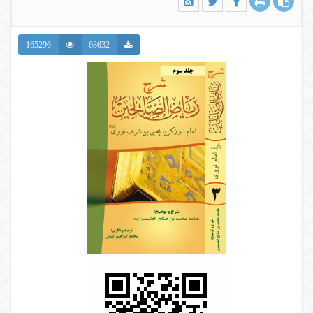
165296
68632