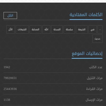
الكلمات المفتاحية
الكل
-
في
الشيعة
سلسلة
النسخة
الله
الصحابة
الشبهات
الآل
حدیث
إحصائيات الموقع
عدد الكتب
1942
مرات التنزيل
79920651
مرات القراءة
25443936
مرات الإرسال
1138