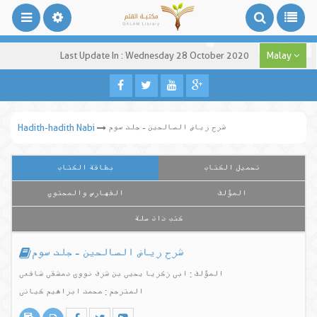
Last Update In : Wednesday 28 October 2020
Malay
شرح ریاض الصالحین - جلد سوم
Hadith-hadith Nabi
تحميل الكتاب
بطاقة الكتاب
المؤلف
الفهارس والمحتوي
كتب ذات صلة
شرح ریاض الصالحین - جلد سوم
المؤلف : ابی زکریا یحیی بن شرف نووی دمشقی شافعی
المترجم : محمد ابراهیم کیانی