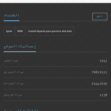
الكلمات
الكل
Syiah
WAN
risalah kepada para pecinta ahlu bait
إحصائيات الموقع
1942
عدد الكتب
79819522
مرات التنزيل
25443936
مرات القراءة
1138
مرات الارسال
القائمة البريدية