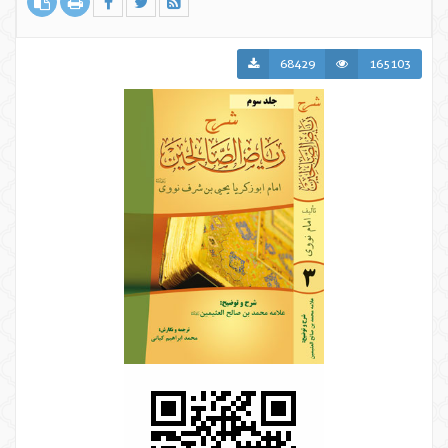
68429
165103