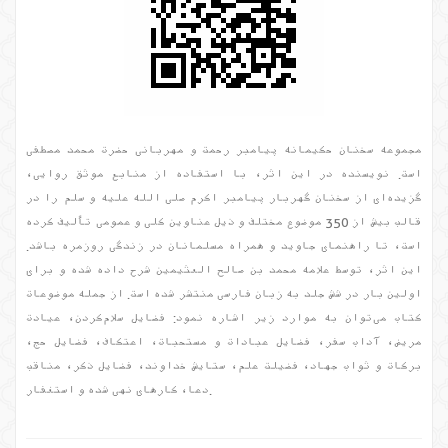
مجموعه سخنان حکیمانه پیامبر رحمت و مهربانی حضرت محمد مصطفی
است. نویسنده در این اثر، با استفاده از منابع موثق روایی،
گزیده‌ای از سخنان گهربار پیامبر اکرم صلی الله علیه و سلم را در
قالب بیش از 350 موضوع مختلف و ذیل عناوین کلی و عمومی تألیف کرده
است، تا راهنمای جاوید و همراه مسلمانان در زندگی روزمره باشد.
این اثر، توسط علامه محمد بن صالح العثیمین شرح داده شده و برای
اولین بار در شش جلد به زبان فارسی منتشر شده است. از جمله موضوعات
کتاب می‌توان به موارد زیر اشاره نمود: فضایل سلام‌کردن، عیادت
مریض، آداب سفر، فضایل عبادات و مستحبات، اعتکاف، فضایل حج،
برکات و ثواب جهاد، فضیلت علم، ستایش خداوند، فضایل ذکر، مناقب
دعا، کارهای نهی شده و استغفار.