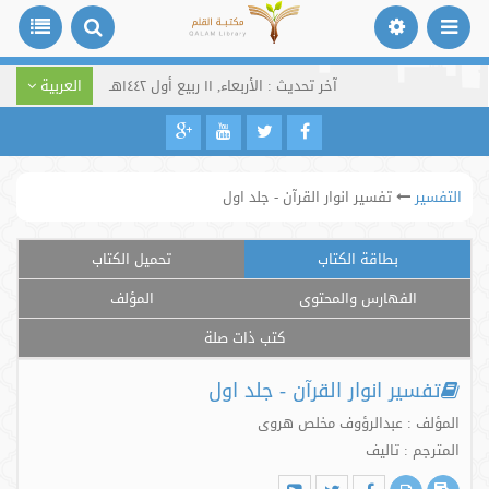
آخر تحديث : الأربعاء, ١١ ربيع أول ١٤٤٢هـ
العربية
التفسير
تفسیر انوار القرآن - جلد اول
بطاقة الكتاب
تحميل الكتاب
الفهارس والمحتوى
المؤلف
كتب ذات صلة
تفسیر انوار القرآن - جلد اول
المؤلف : عبدالرؤوف مخلص هروی
المترجم : تالیف