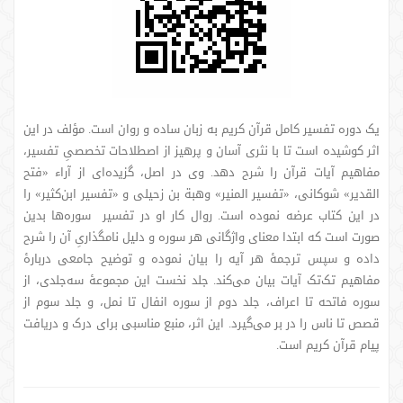
یک دوره تفسیر کامل قرآن کریم به زبان ساده و روان است. مؤلف در این
اثر کوشیده است تا با نثری آسان و پرهیز از اصطلاحات تخصصیِ تفسیر،
مفاهیم آیات قرآن را شرح دهد. وی در اصل، گزیده‌ای از آراء «فتح
القدیر» شوکانی، «تفسیر المنیر» وهبة بن زحیلی و «تفسیر ابن‌کثیر» را
در این کتاب عرضه نموده است. روال کار او در تفسیر سوره‌ها بدین
صورت است که ابتدا معنای واژگانی هر سوره و دلیل نامگذاریِ آن را شرح
داده و سپس ترجمۀ هر آیه را بیان نموده و توضیح جامعی دربارۀ
مفاهیم تک‌تک آیات بیان می‌کند. جلد نخست این مجموعۀ سه‌جلدی، از
سوره فاتحه تا اعراف، جلد دوم از سوره انفال تا نمل، و جلد سوم از
قصص تا ناس را در بر می‌گیرد. این اثر، منبع مناسبی برای درک و دریافت
پیام قرآن کریم است.