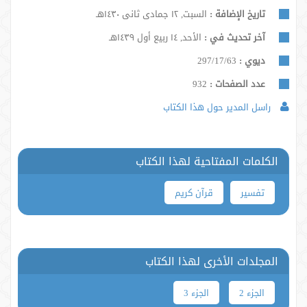
تاريخ الإضافة :
السبت, ١٢ جمادى ثانى ١٤٣٠هـ
آخر تحديث في :
الأحد, ١٤ ربيع أول ١٤٣٩هـ
ديوي :
297/17/63
عدد الصفحات :
932
راسل المدير حول هذا الكتاب
الكلمات المفتاحية لهذا الكتاب
تفسیر
قرآن کریم
المجلدات الأخرى لهذا الكتاب
الجزء 2
الجزء 3