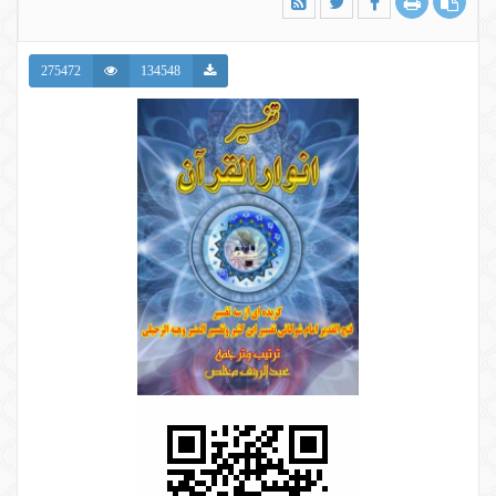
275472
134548