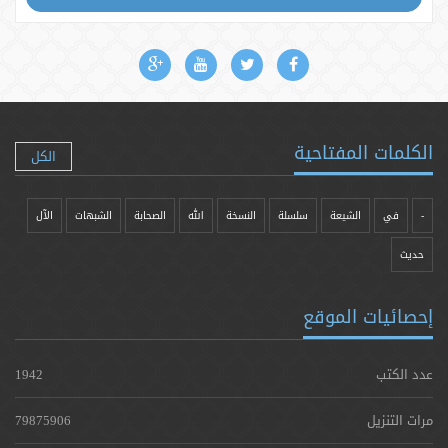
الكلمات المفتاحية
الكل
-
في
الشيعة
سلسلة
النسخة
الله
الصحابة
الشبهات
الآل
حدیث
إحصائيات الموقع
عدد الكتب
1942
مرات التنزيل
79875906