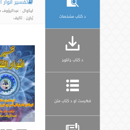
تفسیر انوار ا
لیکوال : عبدالرؤوف
د کتاب مشخصات
ژباړن : تالیف
د کتاب ډانلوډ
فهرست او د کتاب متن