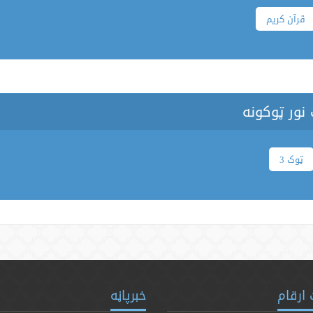
قرآن کریم
نور ټوکونه
ټوک 3
ارقام
خبرپاڼه