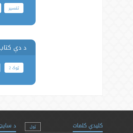
تفسیر
د دې کتاب 
ټوک 2
کلیدې کلمات
د سایټ 
ټول