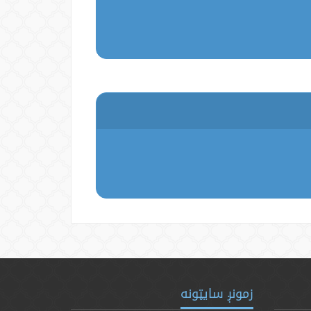
زمونږ سایټونه