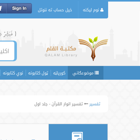
نوم لیکنه
خپل حساب ته ننوتل
{ فَبَشِّرۡ عِبَ
موضوعګانې
کورپاڼه
ټول کتابونه
نوي کتابونه
تفسیر
تفسیر انوار القرآن - جلد اول