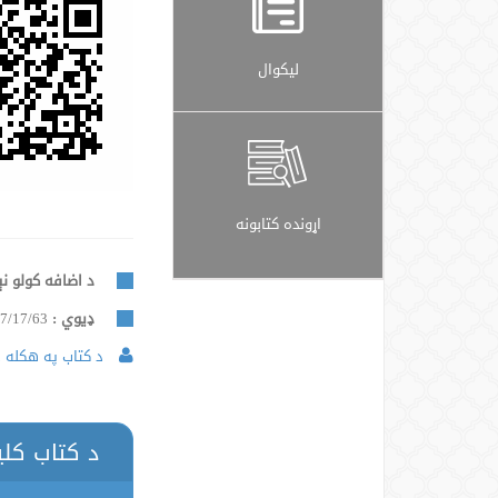
لیکوال
اړونده کتابونه
د اضافه کولو نې
ډيوي :
7/17/63
د کتاب په هکله د
د کتاب کل