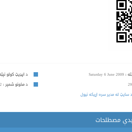
ته :
Saturday 6 June 2009
د اپډیټ کولو نېټه
29
د مخونو شمېر :
932
 سایټ له مدیر سره اړیکه نیول
یدې مصطلحات