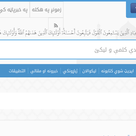
زمونږ په هکله
په خبرپاڼه ک
ادِ ٱلَّذِينَ يَسۡتَمِعُونَ ٱلۡقَوۡلَ فَيَتَّبِعُونَ أَحۡسَنَهُۥٓۚ أُوْلَٰٓئِكَ ٱلَّذِينَ هَدَىٰهُمُ ٱللَّهُۖ وَأُوْلَٰٓئِكَ ه
اپډیټ شوي کتابونه
لیکوالان
ژباړونکي
خبرونه او مقالې
التطبيقات