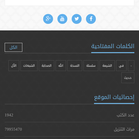
الكلمات المفتاحية
الكل
-
في
الشيعة
سلسلة
النسخة
الله
الصحابة
الشبهات
الآل
حدیث
إحصائيات الموقع
عدد الكتب
1942
مرات التنزيل
79955470