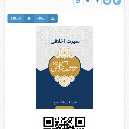
148580
74696