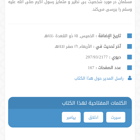
مسلمان در مورد شخصیت بی نظیر و متمایز رسول اکرم صلی الله علیه
وسلم را بررسی می‌کند.
تاريخ الإضافة :
الخميس, ١٥ ذو القعدة ١٤٤٠هـ
آخر تحديث في :
الأربعاء, ١٦ صفر ١٤٤١هـ
ديوي :
297/93/2177
عدد الصفحات :
167
راسل المدير حول هذا الكتاب
الكلمات المفتاحية لهذا الكتاب
سیرت
اخلاق
پیامبر