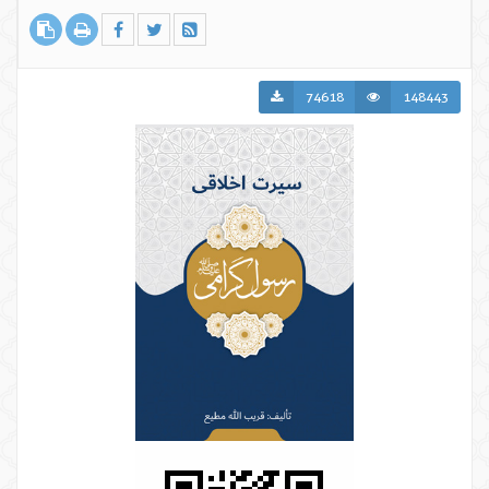
74618
148443