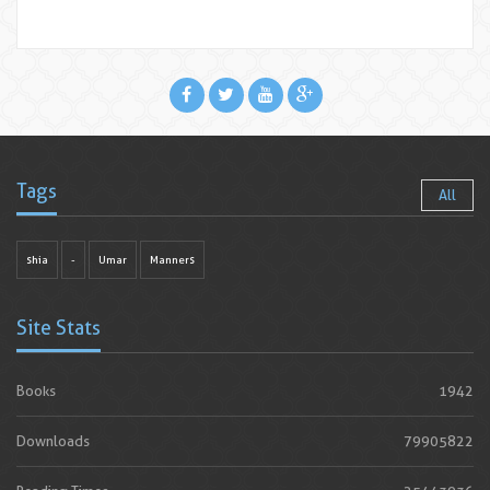
Tags
All
shia
-
Umar
Manners
Site Stats
Books
1942
Downloads
79905822