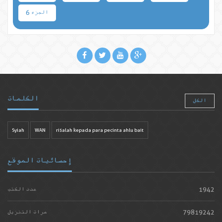
الجزء 6
الكلمات
الكل
Syiah
WAN
risalah kepada para pecinta ahlu bait
إحصائيات الموقع
1942
عدد الكتب
79819242
مرات التنزيل