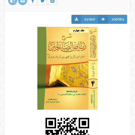
63960
168089