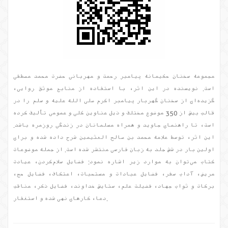
مجموعه سخنان حکیمانه پیامبر رحمت و مهربانی حضرت محمد مصطفی
است. نویسنده در این اثر، با استفاده از منابع موثق روایی،
گزیده‌ای از سخنان گهربار پیامبر اکرم صلی الله علیه و سلم را در
قالب بیش از 350 موضوع مختلف و ذیل عناوین کلی و عمومی تألیف کرده
است، تا راهنمای جاوید و همراه مسلمانان در زندگی روزمره باشد.
این اثر، توسط علامه محمد بن صالح العثیمین شرح داده شده و برای
اولین بار در شش جلد به زبان فارسی منتشر شده است. از جمله موضوعات
کتاب می‌توان به موارد زیر اشاره نمود: فضایل سلام‌کردن، عیادت
مریض، آداب سفر، فضایل عبادات و مستحبات، اعتکاف، فضایل حج،
برکات و ثواب جهاد، فضیلت علم، ستایش خداوند، فضایل ذکر، مناقب
دعا، کارهای نهی شده و استغفار.