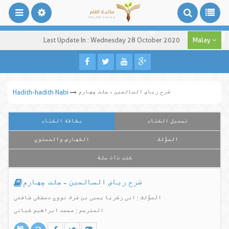
Last Update In : Wednesday 28 October 2020
Malay
شرح ریاض الصالحین - جلد چهارم
Hadith-hadith Nabi
تحميل الكتاب
بطاقة الكتاب
المؤلف
الفهارس والمحتوي
كتب ذات صلة
شرح ریاض الصالحین - جلد چهارم
المؤلف : ابی زکریا یحیی بن شرف نووی دمشقی شافعی
المترجم : محمد ابراهیم کیانی