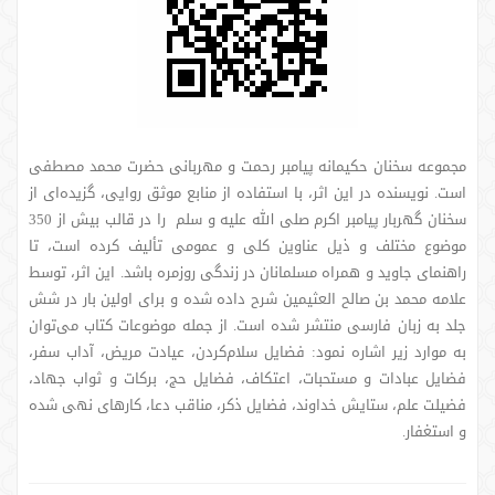
مجموعه سخنان حکیمانه پیامبر رحمت و مهربانی حضرت محمد مصطفی
است. نویسنده در این اثر، با استفاده از منابع موثق روایی، گزیده‌ای از
سخنان گهربار پیامبر اکرم صلی الله علیه و سلم را در قالب بیش از 350
موضوع مختلف و ذیل عناوین کلی و عمومی تألیف کرده است، تا
راهنمای جاوید و همراه مسلمانان در زندگی روزمره باشد. این اثر، توسط
علامه محمد بن صالح العثیمین شرح داده شده و برای اولین بار در شش
جلد به زبان فارسی منتشر شده است. از جمله موضوعات کتاب می‌توان
به موارد زیر اشاره نمود: فضایل سلام‌کردن، عیادت مریض، آداب سفر،
فضایل عبادات و مستحبات، اعتکاف، فضایل حج، برکات و ثواب جهاد،
فضیلت علم، ستایش خداوند، فضایل ذکر، مناقب دعا، کارهای نهی شده
و استغفار.