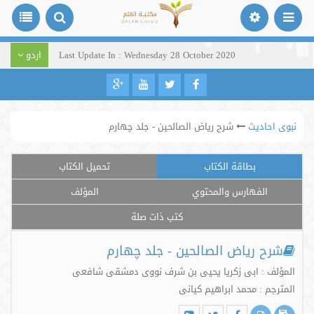
Last Update In : Wednesday 28 October 2020
اردو
نبوی احادیث
شرح ریاض الصالحین - جلد چهارم
بطاقة الكتاب
تحميل الكتاب
الفهارس والمحتوي
المؤلف
كتب ذات صلة
شرح ریاض الصالحین - جلد چهارم
المؤلف : ابی زکریا یحیی بن شرف نووی دمشقی شافعی
المترجم : محمد ابراهیم کیانی