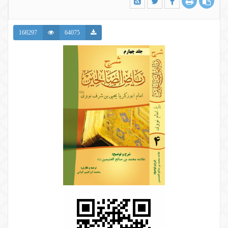
168297
64075