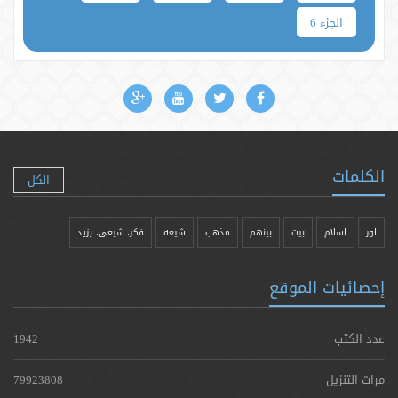
الجزء 6
الكلمات
الكل
اور
اسلام
بیت
بينهم
مذهب
شيعه
فکر، شیعی، یزيد
إحصائيات الموقع
عدد الكتب
1942
مرات التنزيل
79923808