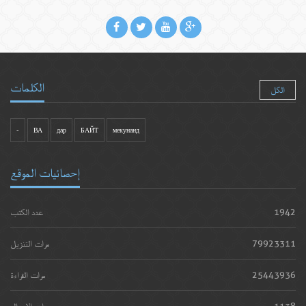
الكلمات
الكل
-
ВА
дар
БАЙТ
мекунанд
إحصائيات الموقع
1942
عدد الكتب
79923311
مرات التنزيل
25443936
مرات القراءة