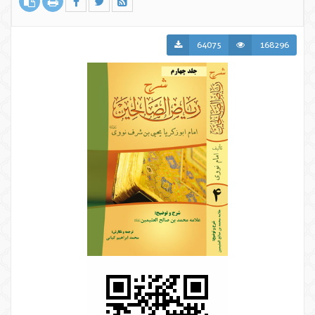
64075
168296