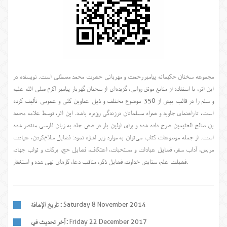
مجموعه سخنان حکیمانه پیامبر رحمت و مهربانی حضرت محمد مصطفی است. نویسنده در
این اثر، با استفاده از منابع موثق روایی، گزیده‌ای از سخنان گهربار پیامبر اکرم صلی الله علیه
و سلم را در قالب بیش از 350 موضوع مختلف و ذیل عناوین کلی و عمومی تألیف کرده
است، تا راهنمای جاوید و همراه مسلمانان در زندگی روزمره باشد. این اثر، توسط علامه محمد
بن صالح العثیمین شرح داده شده و برای اولین بار در شش جلد به زبان فارسی منتشر شده
است. از جمله موضوعات کتاب می‌توان به موارد زیر اشاره نمود: فضایل سلام‌کردن، عیادت
مریض، آداب سفر، فضایل عبادات و مستحبات، اعتکاف، فضایل حج، برکات و ثواب جهاد،
فضیلت علم، ستایش خداوند، فضایل ذکر، مناقب دعا، کارهای نهی شده و استغفار.
Saturday 8 November 2014
تاريخ الإضافة :
Friday 22 December 2017
آخر تحديث في :