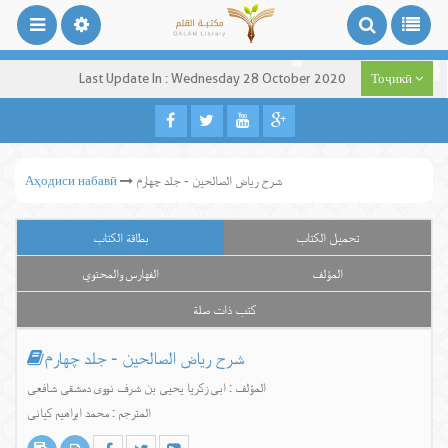
Last Update In : Wednesday 28 October 2020
Тоҷикӣ
شرح ریاض الصالحین - جلد چهارم
Аҳодиси набавӣ
تحميل الكتاب
بطاقة الكتاب
المؤلف
الفهارس والمحتوي
كتب ذات صلة
شرح ریاض الصالحین - جلد چهارم
المؤلف : ابی زکریا یحیی بن شرف نووی دمشقی شافعی
المترجم : محمد ابراهیم کیانی