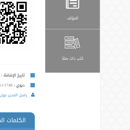
المؤلف
كتب ذات صلة
تاريخ الإضافة :
4
ديوي :
11/1748
راسل المدير حول 
الكلمات ال