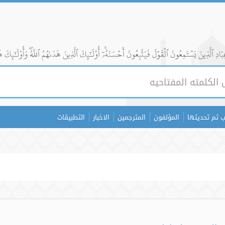
ادِ ٱلَّذِينَ يَسۡتَمِعُونَ ٱلۡقَوۡلَ فَيَتَّبِعُونَ أَحۡسَنَهُۥٓۚ أُوْلَٰٓئِكَ ٱلَّذِينَ هَدَىٰهُمُ ٱللَّهُۖ وَأُوْلَٰٓئِكَ ه
 تم تحديثها
المؤلفون
المترجمين
الاخبار
التطبيقات