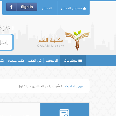
تسجيل الدخول
الدخول
{ فَبَشِّرۡ عِبَ
موضوعات
الرئيسيه
كل الكتب
كتب جديده
كتب
نبوی احادیث
شرح ریاض الصالحین - جلد اول