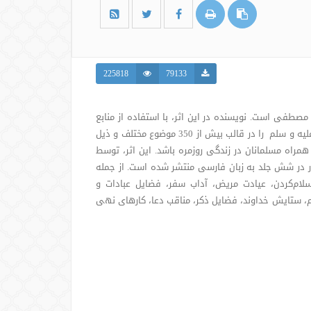
225818
79133
صطفی است. نویسنده در این اثر، با استفاده از منابع
موثق روایی، گزیده‌ای از سخنان گهربار پیامبر اکرم صلی الله علیه و سلم را در قالب بیش از 350 موضوع مختلف و ذیل
مراه مسلمانان در زندگی روزمره باشد. این اثر، توسط
ار در شش جلد به زبان فارسی منتشر شده است. از جمله
سلام‌کردن، عیادت مریض، آداب سفر، فضایل عبادات و
م، ستایش خداوند، فضایل ذکر، مناقب دعا، کارهای نهی