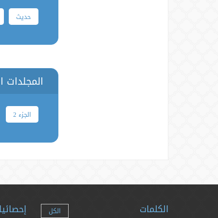
حدیث
المجلدات ا
الجزء 2
الكلمات
إحصائيا
الكل