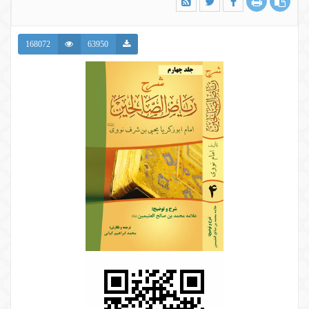
168072
63950