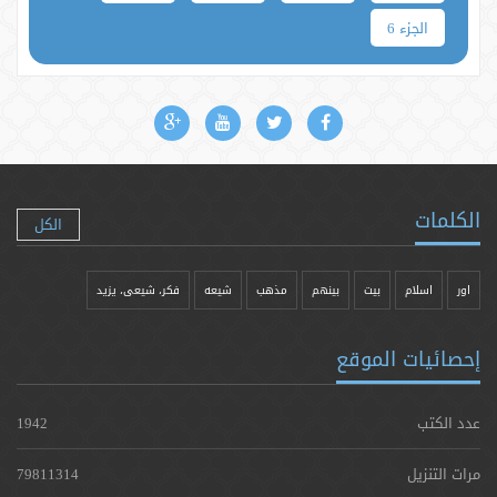
الجزء 6
الكلمات
الكل
اور
اسلام
بیت
بينهم
مذهب
شيعه
فکر، شیعی، یزيد
إحصائيات الموقع
عدد الكتب
1942
مرات التنزيل
79811314