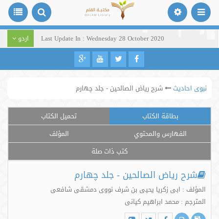
Last Update In : Wednesday 28 October 2020
اردو
نبوی احادیث
شرح ریاض الصالحین - جلد چهارم
بطاقة الكتاب
تحميل الكتاب
الفهارس والمحتوي
المؤلف
كتب ذات صلة
شرح ریاض الصالحین - جلد چهارم
المؤلف : ابی زکریا یحیی بن شرف نووی دمشقی شافعی
المترجم : محمد ابراهیم کیانی