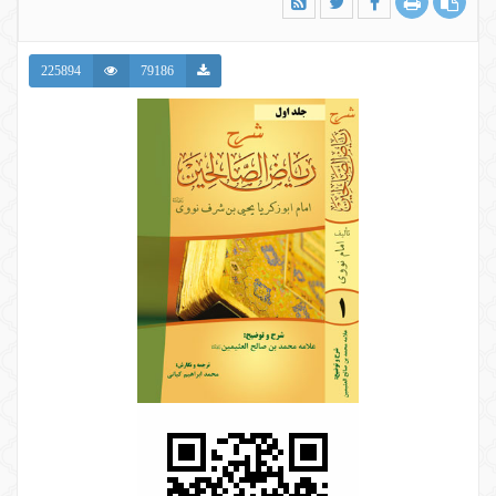
225894
79186