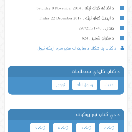
د اضافه کولو نېته :
Saturday 8 November 2014
د اپډیټ کولو نېټه :
Friday 22 December 2017
ډيوي :
297/211/1748
د مخونو شمېر :
624
د کتاب په هکله د سایټ له مدیر سره اړیکه نیول
د کتاب کلیدې مصطلحات
حدیث
رسول الله
نووی
د دې کتاب نور ټوکونه
ټوک 2
ټوک 3
ټوک 4
ټوک 5