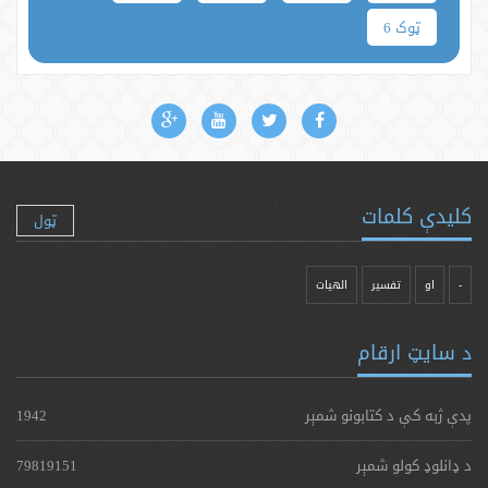
ټوک 6
کلیدې کلمات
ټول
-
او
تفسیر
الهیات
د سایټ ارقام
پدې ژبه کې د کتابونو شمېر
1942
د ډانلوډ کولو شمېر
79819151