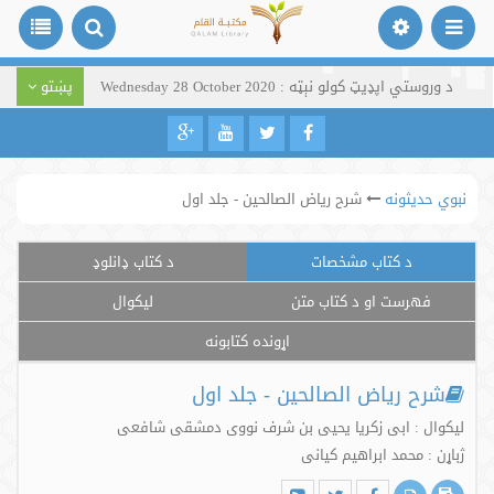
د وروستي اپډیټ کولو نېټه : Wednesday 28 October 2020
پښتو
نبوي حدیثونه
شرح ریاض الصالحین - جلد اول
د کتاب مشخصات
د کتاب ډانلوډ
فهرست او د کتاب متن
لیکوال
اړونده کتابونه
شرح ریاض الصالحین - جلد اول
لیکوال : ابی زکریا یحیی بن شرف نووی دمشقی شافعی
ژباړن : محمد ابراهیم کیانی