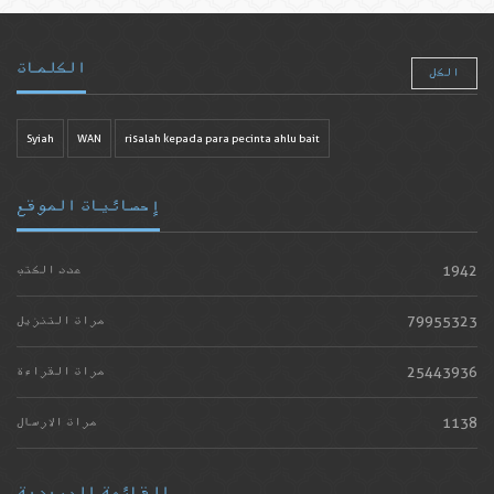
الكلمات
الكل
Syiah
WAN
risalah kepada para pecinta ahlu bait
إحصائيات الموقع
1942
عدد الكتب
79955323
مرات التنزيل
25443936
مرات القراءة
1138
مرات الارسال
القائمة البريدية