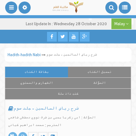
Last Update In : Wednesday 28 October 2020
Malay
شرح ریاض الصالحین - جلد سوم
Hadith-hadith Nabi
تحميل الكتاب
بطاقة الكتاب
المؤلف
الفهارس والمحتوي
كتب ذات صلة
شرح ریاض الصالحین - جلد سوم
المؤلف : ابی زکریا یحیی بن شرف نووی دمشقی شافعی
المترجم : محمد ابراهیم کیانی