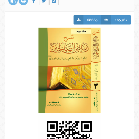
68683
165362