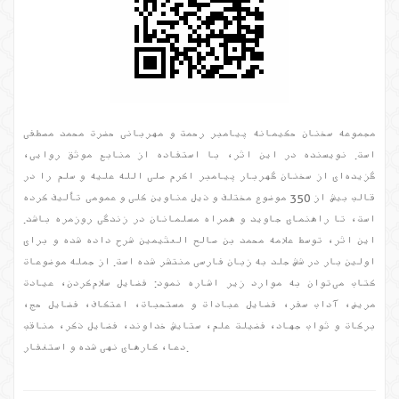
مجموعه سخنان حکیمانه پیامبر رحمت و مهربانی حضرت محمد مصطفی
است. نویسنده در این اثر، با استفاده از منابع موثق روایی،
گزیده‌ای از سخنان گهربار پیامبر اکرم صلی الله علیه و سلم را در
قالب بیش از 350 موضوع مختلف و ذیل عناوین کلی و عمومی تألیف کرده
است، تا راهنمای جاوید و همراه مسلمانان در زندگی روزمره باشد.
این اثر، توسط علامه محمد بن صالح العثیمین شرح داده شده و برای
اولین بار در شش جلد به زبان فارسی منتشر شده است. از جمله موضوعات
کتاب می‌توان به موارد زیر اشاره نمود: فضایل سلام‌کردن، عیادت
مریض، آداب سفر، فضایل عبادات و مستحبات، اعتکاف، فضایل حج،
برکات و ثواب جهاد، فضیلت علم، ستایش خداوند، فضایل ذکر، مناقب
دعا، کارهای نهی شده و استغفار.