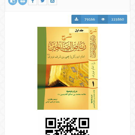
79166
225860