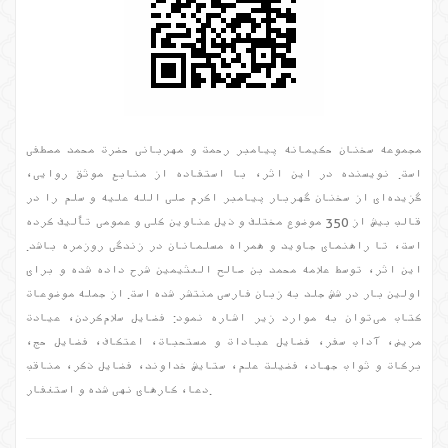
مجموعه سخنان حکیمانه پیامبر رحمت و مهربانی حضرت محمد مصطفی
است. نویسنده در این اثر، با استفاده از منابع موثق روایی،
گزیده‌ای از سخنان گهربار پیامبر اکرم صلی الله علیه و سلم را در
قالب بیش از 350 موضوع مختلف و ذیل عناوین کلی و عمومی تألیف کرده
است، تا راهنمای جاوید و همراه مسلمانان در زندگی روزمره باشد.
این اثر، توسط علامه محمد بن صالح العثیمین شرح داده شده و برای
اولین بار در شش جلد به زبان فارسی منتشر شده است. از جمله موضوعات
کتاب می‌توان به موارد زیر اشاره نمود: فضایل سلام‌کردن، عیادت
مریض، آداب سفر، فضایل عبادات و مستحبات، اعتکاف، فضایل حج،
برکات و ثواب جهاد، فضیلت علم، ستایش خداوند، فضایل ذکر، مناقب
دعا، کارهای نهی شده و استغفار.