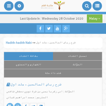
Last Update In : Wednesday 28 October 2020
Malay
شرح ریاض الصالحین - جلد اول
Hadith-hadith Nabi
تحميل الكتاب
بطاقة الكتاب
المؤلف
الفهارس والمحتوي
كتب ذات صلة
شرح ریاض الصالحین - جلد اول
المؤلف : ابی زکریا یحیی بن شرف نووی دمشقی شافعی
المترجم : محمد ابراهیم کیانی