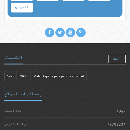
الجزء 6
الكلمات
الكل
Syiah
WAN
risalah kepada para pecinta ahlu bait
إحصائيات الموقع
1942
عدد الكتب
79799233
مرات التنزيل