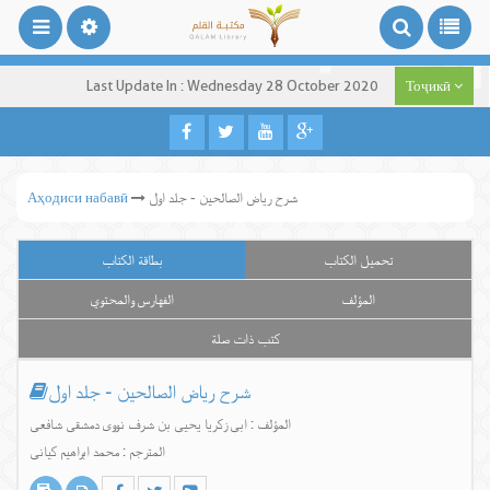
Last Update In : Wednesday 28 October 2020
Тоҷикӣ
شرح ریاض الصالحین - جلد اول
Аҳодиси набавӣ
تحميل الكتاب
بطاقة الكتاب
المؤلف
الفهارس والمحتوي
كتب ذات صلة
شرح ریاض الصالحین - جلد اول
المؤلف : ابی زکریا یحیی بن شرف نووی دمشقی شافعی
المترجم : محمد ابراهیم کیانی