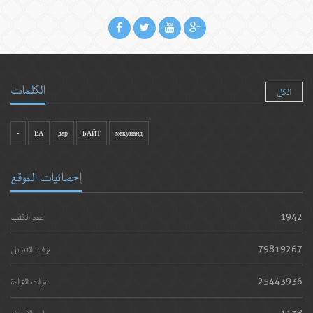
الكلمات
الكل
-
ВА
дар
БАЙТ
мекунанд
إحصائيات الموقع
1942
عدد الكتب
79819267
مرات التنزيل
25443936
مرات القراءة