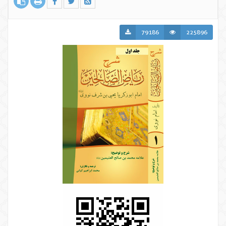
79186
225896