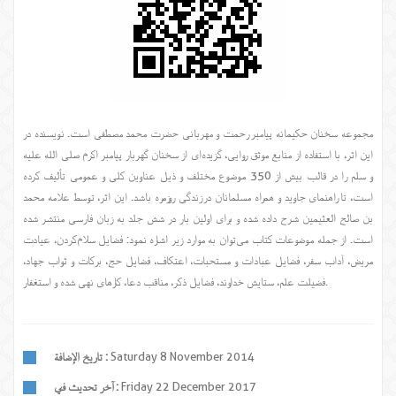
مجموعه سخنان حکیمانه پیامبر رحمت و مهربانی حضرت محمد مصطفی است. نویسنده در
این اثر، با استفاده از منابع موثق روایی، گزیده‌ای از سخنان گهربار پیامبر اکرم صلی الله علیه
و سلم را در قالب بیش از 350 موضوع مختلف و ذیل عناوین کلی و عمومی تألیف کرده
است، تا راهنمای جاوید و همراه مسلمانان در زندگی روزمره باشد. این اثر، توسط علامه محمد
بن صالح العثیمین شرح داده شده و برای اولین بار در شش جلد به زبان فارسی منتشر شده
است. از جمله موضوعات کتاب می‌توان به موارد زیر اشاره نمود: فضایل سلام‌کردن، عیادت
مریض، آداب سفر، فضایل عبادات و مستحبات، اعتکاف، فضایل حج، برکات و ثواب جهاد،
فضیلت علم، ستایش خداوند، فضایل ذکر، مناقب دعا، کارهای نهی شده و استغفار.
Saturday 8 November 2014
تاريخ الإضافة :
Friday 22 December 2017
آخر تحديث في :