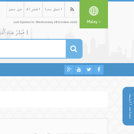
اتصل بنا
اشتراك
من نحن
Malay
Last Update In : Wednesday 28 October 2020
{ فَبَشِّرۡ عِبَادِ ٱلَّذِينَ يَسۡتَمِعُونَ ٱلۡقَوۡلَ فَيَتَّبِعُونَ أَحۡسَنَهُۥٓۚ أُوْلَٰٓئِكَ ٱلَّذِينَ هَدَىٰهُمُ ٱللَّهُۖ وَأُوْلَٰٓئِكَ هُمۡ أُوْلُواْ ٱلۡأَلۡبَٰبِ }
مساعد البحث