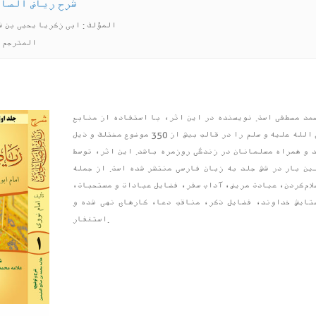
شرح ریاض الصال
المؤلف : ابی زکریا یحیی بن 
المترجم :
مد مصطفی است. نویسنده در این اثر، با استفاده از منابع
موثق روایی، گزیده‌ای از سخنان گهربار پیامبر اکرم صلی الله علیه و سلم را در قالب بیش از 350 موضوع مختلف و ذیل
 و همراه مسلمانان در زندگی روزمره باشد. این اثر، توسط
ین بار در شش جلد به زبان فارسی منتشر شده است. از جمله
لام‌کردن، عیادت مریض، آداب سفر، فضایل عبادات و مستحبات،
تایش خداوند، فضایل ذکر، مناقب دعا، کارهای نهی شده و
استغفار.