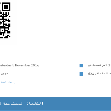
F
آخر تحديث في :
Saturday 8 November 2014
 الصفحات :
624
ديوي :
راسل المدي
الكلمات المفتاحية ل