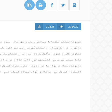
79223
225927
مجموعه سخنان حکیمانه پیامبر رحمت و مهربانی حضرت مح
عناوین کلی و عمومی تألیف کرده است، تا راهنمای جاوید
علامه محمد بن صالح العثیمین شرح داده شده و برای اول
موضوعات کتاب می‌توان به موارد زیر اشاره نمود: فضایل س
اعتکاف، فضایل حج، برکات و ثواب جهاد، فضیلت علم، س