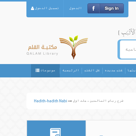
الدخول
تسجيل الدخول
يثها
كتب جديده
كل الكتب
الرئيسيه
موضوعات
شرح ریاض الصالحین - جلد اول
Hadith-hadith Nabi