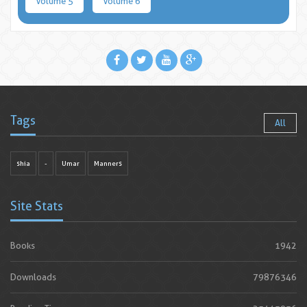
Volume 5
Volume 6
Tags
All
shia
-
Umar
Manners
Site Stats
Books
1942
Downloads
79876346