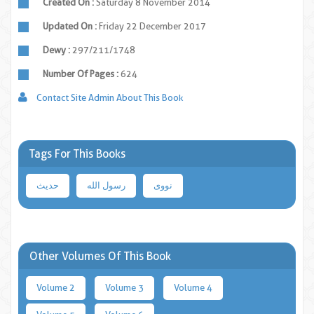
Created On :
Saturday 8 November 2014
Updated On :
Friday 22 December 2017
Dewy :
297/211/1748
Number Of Pages :
624
Contact Site Admin About This Book
Tags For This Books
نووی
رسول الله
حدیث
Other Volumes Of This Book
Volume 2
Volume 3
Volume 4