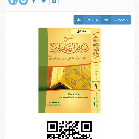
79254
225986