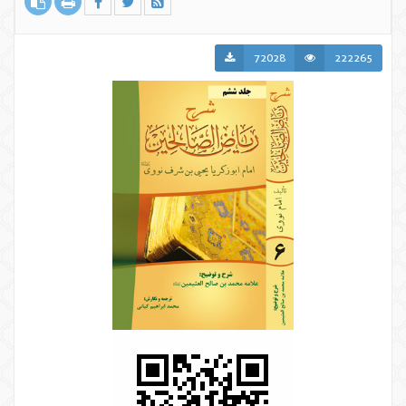
72028
222265