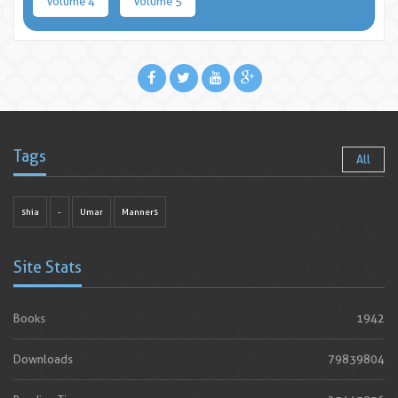
Volume 4
Volume 5
Tags
All
shia
-
Umar
Manners
Site Stats
Books
1942
Downloads
79839804