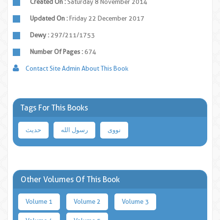
Created On :
Saturday 8 November 2014
Updated On :
Friday 22 December 2017
Dewy :
297/211/1753
Number Of Pages :
674
Contact Site Admin About This Book
Tags For This Books
نووی
رسول الله
حدیث
Other Volumes Of This Book
Volume 1
Volume 2
Volume 3