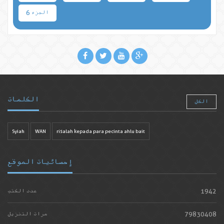
الجزء 6
الكلمات
الكل
Syiah
WAN
risalah kepada para pecinta ahlu bait
إحصائيات الموقع
1942
عدد الكتب
79830408
مرات التنزيل