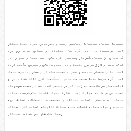
مجموعه سخنان حکیمانه پیامبر رحمت و مهربانی حضرت محمد مصطفی
است. نویسنده در این اثر، با استفاده از منابع موثق روایی،
گزیده‌ای از سخنان گهربار پیامبر اکرم صلی الله علیه و سلم را در
قالب بیش از 350 موضوع مختلف و ذیل عناوین کلی و عمومی تألیف کرده
است، تا راهنمای جاوید و همراه مسلمانان در زندگی روزمره باشد.
این اثر، توسط علامه محمد بن صالح العثیمین شرح داده شده و برای
اولین بار در شش جلد به زبان فارسی منتشر شده است. از جمله موضوعات
کتاب می‌توان به موارد زیر اشاره نمود: فضایل سلام‌کردن، عیادت
مریض، آداب سفر، فضایل عبادات و مستحبات، اعتکاف، فضایل حج،
برکات و ثواب جهاد، فضیلت علم، ستایش خداوند، فضایل ذکر، مناقب
دعا، کارهای نهی شده و استغفار.