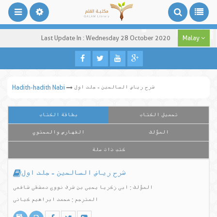
Last Update In : Wednesday 28 October 2020
Malay
شرح ریاض الصالحین - جلد اول
Hadith-hadith Nabi
تحميل الكتاب
بطاقة الكتاب
المؤلف
الفهارس والمحتوي
كتب ذات صلة
شرح ریاض الصالحین - جلد اول
المؤلف : ابی زکریا یحیی بن شرف نووی دمشقی شافعی
المترجم : محمد ابراهیم کیانی