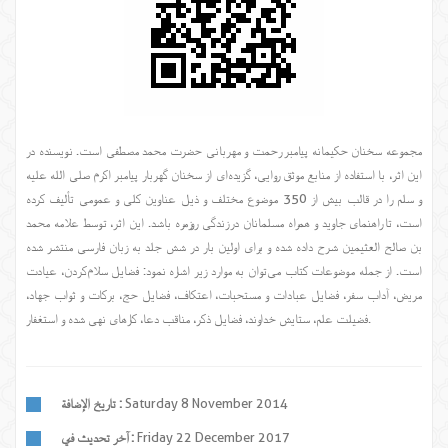
مجموعه سخنان حکیمانه پیامبر رحمت و مهربانی حضرت محمد مصطفی است. نویسنده در
این اثر، با استفاده از منابع موثق روایی، گزیده‌ای از سخنان گهربار پیامبر اکرم صلی الله علیه
و سلم را در قالب بیش از 350 موضوع مختلف و ذیل عناوین کلی و عمومی تألیف کرده
است، تا راهنمای جاوید و همراه مسلمانان در زندگی روزمره باشد. این اثر، توسط علامه محمد
بن صالح العثیمین شرح داده شده و برای اولین بار در شش جلد به زبان فارسی منتشر شده
است. از جمله موضوعات کتاب می‌توان به موارد زیر اشاره نمود: فضایل سلام‌کردن، عیادت
مریض، آداب سفر، فضایل عبادات و مستحبات، اعتکاف، فضایل حج، برکات و ثواب جهاد،
فضیلت علم، ستایش خداوند، فضایل ذکر، مناقب دعا، کارهای نهی شده و استغفار.
Saturday 8 November 2014
تاريخ الإضافة :
Friday 22 December 2017
آخر تحديث في :