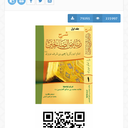
79265
225997