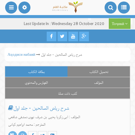
Last Update In : Wednesday 28 October 2020
Тоҷикӣ
شرح ریاض الصالحین - جلد اول
Аҳодиси набавӣ
تحميل الكتاب
بطاقة الكتاب
المؤلف
الفهارس والمحتوي
كتب ذات صلة
شرح ریاض الصالحین - جلد اول
المؤلف : ابی زکریا یحیی بن شرف نووی دمشقی شافعی
المترجم : محمد ابراهیم کیانی