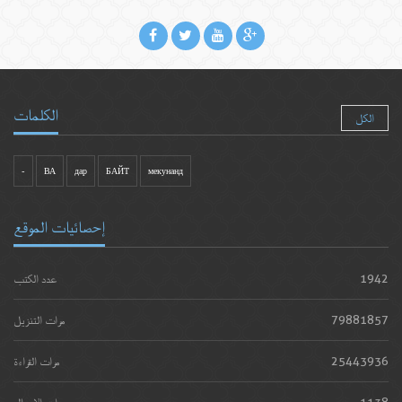
الكلمات
الكل
-
ВА
дар
БАЙТ
мекунанд
إحصائيات الموقع
1942
عدد الكتب
79881857
مرات التنزيل
25443936
مرات القراءة