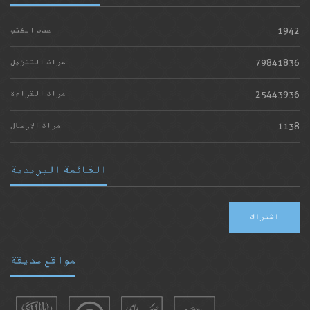
1942
عدد الكتب
79841836
مرات التنزيل
25443936
مرات القراءة
1138
مرات الارسال
القائمة البريدية
اشتراك
مواقع صديقة