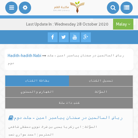
Last Update In : Wednesday 28 October 2020
Malay
ریاض الصالحین در سخنان پیامبر امین - جلد
Hadith-hadith Nabi
دوم
تحميل الكتاب
بطاقة الكتاب
المؤلف
الفهارس والمحتوي
كتب ذات صلة
ریاض الصالحین در سخنان پیامبر امین - جلد دوم
المؤلف : ابی زکریا یحیی بن شرف نووی دمشقی شافعی
المترجم : احمد حواری نسب