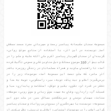
مجموعه سخنان حکیمانه پیامبر رحمت و مهربانی حضرت محمد مصطفی
است. نویسنده در این اثر، با استفاده از منابع موثق روایی،
گزیده‌ای از سخنان گهربار پیامبر اکرم صلی الله علیه و سلم را در
قالب بیش از 350 موضوع مختلف و ذیل عناوین کلی و عمومی تألیف کرده
است، تا راهنمای جاوید و همراه مسلمانان در زندگی روزمره باشد.
اثر حاضر، که جلدِ نخست این مجموعه است، موضوعات زیر را در
برمی‌گیرد: اخلاص و نیت پاک، توبه، صبر، راستگویی، توجه به خدا و
تفکر در قدرت او، تقوی، یقین و توکل، استقامت و پایداری، حیا و
فضیلت آن، رازداری، وفای به عهد، خوش زبانی و خوش رویی، موعظه،
متانت، مهمان دوستی و تبریک‌گفتن مسائل خیر. در جلد دوم این
مجموعه، نویسنده با بهره‌گیری از صحیح‌ترین روایات و سخنان پیامبر
گرامی اسلام را در موضوعات اجتماعی، اخلاقی و تربیتی، نقل می‌کند. از