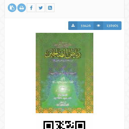
59426
138905