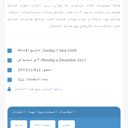
جمله موضوعات کتاب می‌توان به موارد زیر اشاره نمود: فضایل
سلام‌کردن، عیادت مریض، آداب سفر، فضایل عبادات و مستحبات، اعتکا،
فضایل حج، برکات و ثواب جهاد، فضیلت علم، ستایش خداوند، فضایل
ذکر، مناقب دعا، کارهای نهی شده و استغفار.
Sunday 7 June 2009
تاريخ الإضافة :
Monday 4 December 2017
آخر تحديث في :
ديوي :
297/211/612
عدد الصفحات :
741
راسل المدير حول هذا الكتاب
الكلمات المفتاحية لهذا الكتاب
نووی
رسول الله
حدیث