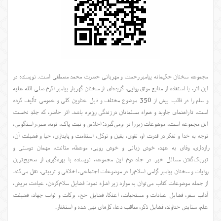
مجموعه سخنان حکیمانه پیامبر رحمت و مهربانی حضرت محمد مصطفی است. نویسنده در
این اثر، با استفاده از منابع موثق روایی، گزیده‌ای از سخنان گهربار پیامبر اکرم صلی الله علیه
و سلم را در قالب بیش از 350 موضوع مختلف و ذیل عناوین کلی و عمومی تألیف کرده
است، تا راهنمای جاوید و همراه مسلمانان در زندگی روزمره باشد. اثر حاضر، که جلدِ نخست
این مجموعه است، موضوعات زیر را در برمی‌گیرد: اخلاص و نیت پاک، توبه، صبر، راستگویی،
توجه به خدا و تفکر در قدرت او، تقوی، یقین و توکل، استقامت و پایداری، حیا و فضیلت آن،
رازداری، وفای به عهد، خوش زبانی و خوش رویی، موعظه، متانت، مهمان دوستی و
تبریک‌گفتن مسائل خیر. در جلد دوم این مجموعه، نویسنده با بهره‌گیری از صحیح‌ترین
روایات و سخنان پیامبر گرامی اسلام را در موضوعات اجتماعی، اخلاقی و تربیتی، نقل می‌کند.
از جمله موضوعات کتاب می‌توان به موارد زیر اشاره نمود: فضایل سلام‌کردن، عیادت مریض،
آداب سفر، فضایل عبادات و مستحبات، اعتکا، فضایل حج، برکات و ثواب جهاد، فضیلت
علم، ستایش خداوند، فضایل ذکر، مناقب دعا، کارهای نهی شده و استغفار.