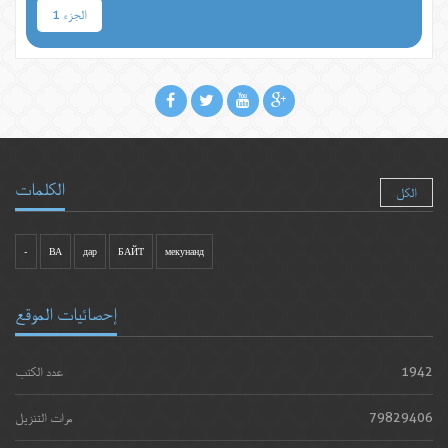
الجزء 1
الكلمات
الكل
-
ВА
дар
БАЙТ
мекунанд
إحصائيات الموقع
1942
عدد الكتب
79829406
مرات التنزيل