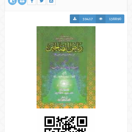
59417
138890