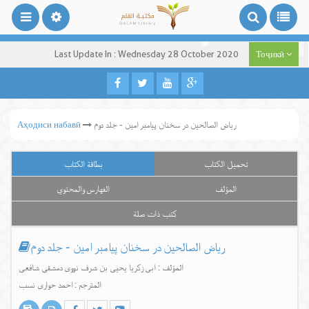
Last Update In : Wednesday 28 October 2020
Тоҷикӣ
ریاض الصالحین در سخنان پیامبر امین - جلد دوم
Аҳодиси набавӣ
تحميل الكتاب
بطاقة الكتاب
المؤلف
الفهارس والمحتوي
كتب ذات صلة
ریاض الصالحین در سخنان پیامبر امین - جلد دوم
المؤلف : ابی زکریا یحیی بن شرف نووی دمشقی شافعی
المترجم : احمد حواری نسب