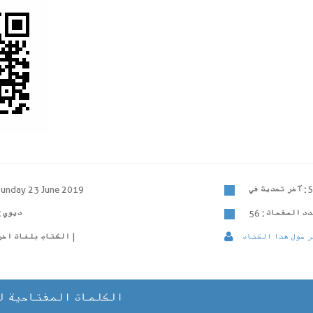
S
آخر تحديث في :
Sunday 23 June 2019
د الصفحات :
56
ديوي :
 حول هذا الكتاب
فارسی
الكتاب بلغات اخري
الكلمات المفتاحية ل