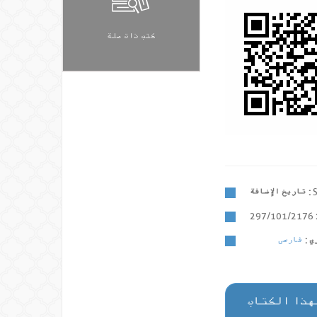
كتب ذات صلة
تاريخ الإضافة :
297/101/2176
 :
هذا الكتاب