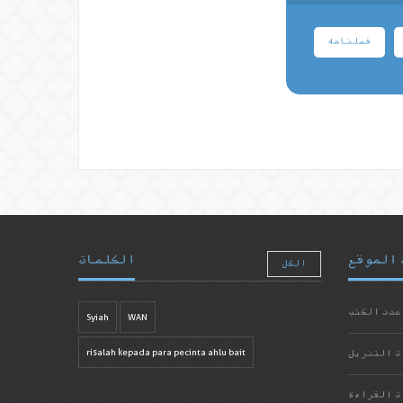
فصلنامه
 الموقع
الكلمات
الكل
عدد الكتب
Syiah
WAN
ت التنزيل
risalah kepada para pecinta ahlu bait
ت القراءة