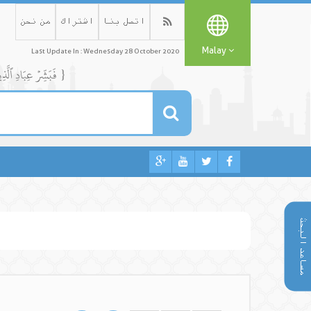
اتصل بنا
اشتراك
من نحن
Malay
Last Update In : Wednesday 28 October 2020
{ فَبَشِّرۡ عِبَادِ ٱلَّذِينَ يَسۡتَمِعُونَ ٱلۡقَوۡلَ فَيَتَّبِعُونَ أَحۡسَنَهُۥٓۚ أُوْلَٰٓئِكَ ٱلَّذِينَ هَدَىٰهُمُ ٱللَّهُۖ وَأُوْلَٰٓئِكَ هُمۡ أُوْلُواْ ٱلۡأَلۡبَٰبِ }
مساعد البحث