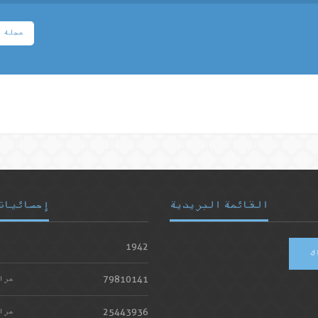
مجله
القائمة البريدية
إحصائيات
1942
ك
79810141
مرا
25443936
مرا