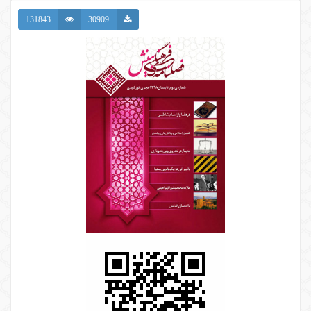
131843
30909