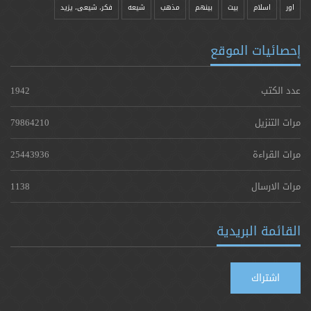
اور
اسلام
بیت
بينهم
مذهب
شيعه
فکر، شیعی، یزيد
إحصائيات الموقع
عدد الكتب
1942
مرات التنزيل
79864210
مرات القراءة
25443936
مرات الارسال
1138
القائمة البريدية
اشتراك