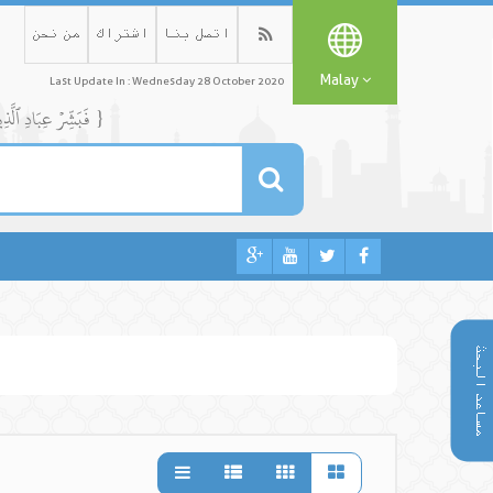
اتصل بنا
اشتراك
من نحن
Malay
Last Update In : Wednesday 28 October 2020
{ فَبَشِّرۡ عِبَادِ ٱلَّذِينَ يَسۡتَمِعُونَ ٱلۡقَوۡلَ فَيَتَّبِعُونَ أَحۡسَنَهُۥٓۚ أُوْلَٰٓئِكَ ٱلَّذِينَ هَدَىٰهُمُ ٱللَّهُۖ وَأُوْلَٰٓئِكَ هُمۡ أُوْلُواْ ٱلۡأَلۡبَٰبِ }
مساعد البحث