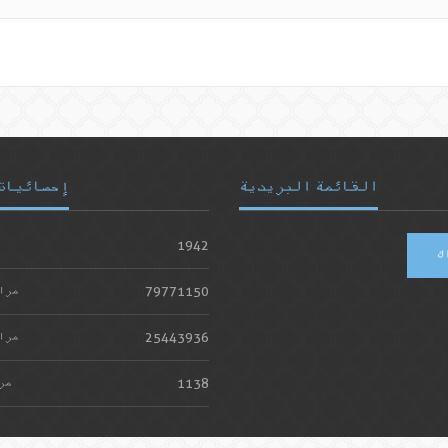
القائمة البريدية
إحصائيات
1942
ك
79771150
مرا
25443936
مرا
1138
مر