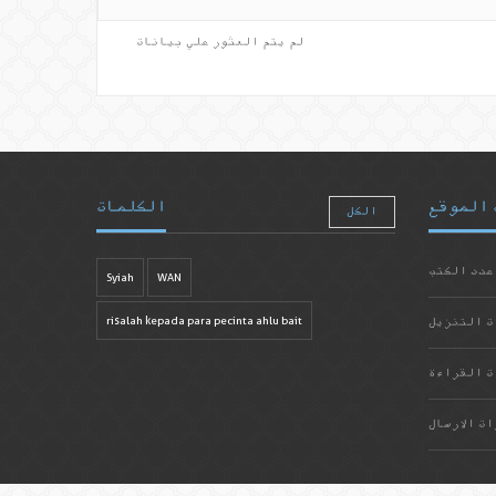
لم يتم العثور علي بيانات
 الموقع
الكلمات
الكل
عدد الكتب
Syiah
WAN
ت التنزيل
risalah kepada para pecinta ahlu bait
ت القراءة
ات الارسال