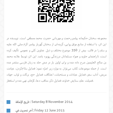
مجموعه سخنان حکیمانه پیامبر رحمت و مهربانی حضرت محمد مصطفی است. نویسنده در
این اثر، با استفاده از منابع موثق روایی، گزیده‌ای از سخنان گهربار پیامبر اکرم صلی الله علیه
و سلم را در قالب بیش از 350 موضوع مختلف و ذیل عناوین کلی و عمومی تألیف کرده
است، تا راهنمای جاوید و همراه مسلمانان در زندگی روزمره باشد. این اثر، توسط علامه محمد
بن صالح العثیمین شرح داده شده و برای اولین بار در شش جلد به زبان فارسی منتشر شده
است. از جمله موضوعات کتاب می‌توان به موارد زیر اشاره نمود: فضایل سلام‌کردن، عیادت
مریض، آداب سفر، فضایل عبادات و مستحبات، اعتکاف، فضایل حج، برکات و ثواب جهاد،
فضیلت علم، ستایش خداوند، فضایل ذکر، مناقب دعا، کارهای نهی شده و استغفار.
Saturday 8 November 2014
تاريخ الإضافة :
Friday 12 June 2015
آخر تحديث في :