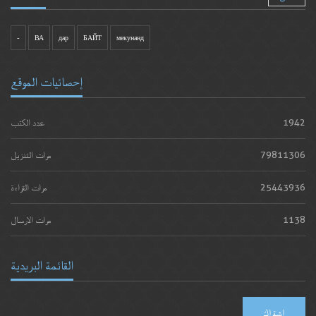
-
ВА
дар
БАЙТ
мекунанд
إحصائيات الموقع
1942
عدد الكتب
79811306
مرات التنزيل
25443936
مرات القراءة
1138
مرات الارسال
القائمة البريدية
اشتراك