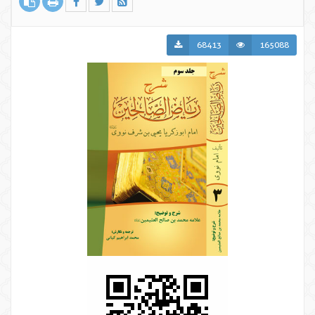
68413
165088