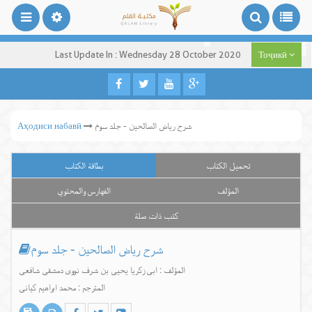
Last Update In : Wednesday 28 October 2020
Тоҷикӣ
شرح ریاض الصالحین - جلد سوم
Аҳодиси набавӣ
تحميل الكتاب
بطاقة الكتاب
المؤلف
الفهارس والمحتوي
كتب ذات صلة
شرح ریاض الصالحین - جلد سوم
المؤلف : ابی زکریا یحیی بن شرف نووی دمشقی شافعی
المترجم : محمد ابراهیم کیانی