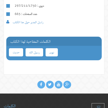
ديوي :
297/211/1750
عدد الصفحات :
665
راسل المدير حول هذا الكتاب
الكلمات المفتاحية لهذا الكتاب
نووی
رسول الله
حدیث
الكلمات
الكل