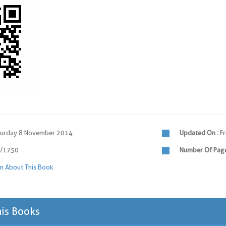
turday 8 November 2014
Updated On :
Fr
/1750
Number Of Page
n About This Book
his Books