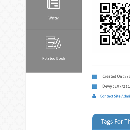
Writer
Related Book
Created On :
Sa
Dewy :
297/211
Contact Site Admi
Tags For T