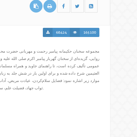
68424
165100
مجموعه سخنان حکیمانه پیامبر رحمت و مهربانی حضرت محمد 
عمومی تألیف کرده است، تا راهنمای جاوید و همراه مسلمانا
العثیمین شرح داده شده و برای اولین بار در شش جلد به ز
موارد زیر اشاره نمود: فضایل سلام‌کردن، عیادت مریض، آدا
ثواب جهاد، فضیلت علم، ستایش خداوند، فضایل ذکر، مناقب دعا، کارهای نهی شده و استغفار.