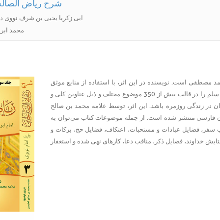
شرح ریاض الصالح
Writer : ابی زکریا یحیی بن شرف نو
Translator : مح
مصطفی است. نویسنده در این اثر، با استفاده از منابع موثق
روایی، گزیده‌ای از سخنان گهربار پیامبر اکرم صلی الله علیه و سلم را در قالب بیش از 350 موضوع مختلف و ذیل عناوین کلی و
ن در زندگی روزمره باشد. این اثر، توسط علامه محمد بن صالح
بان فارسی منتشر شده است. از جمله موضوعات کتاب می‌توان به
ب سفر، فضایل عبادات و مستحبات، اعتکاف، فضایل حج، برکات و