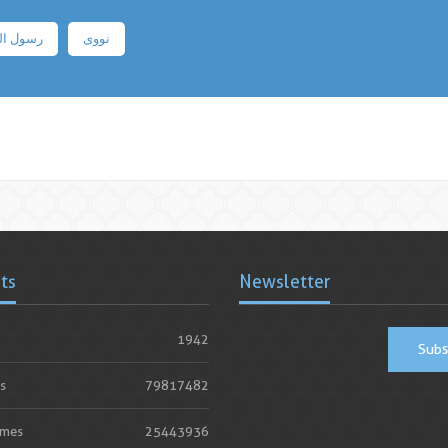
نووی
رسول ال
ats
Newsletter
1942
Subs
s
79817482
imes
25443936