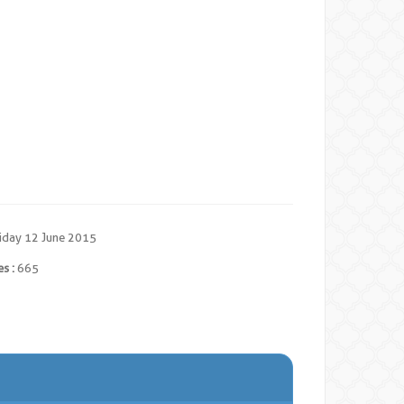
iday 12 June 2015
s :
665