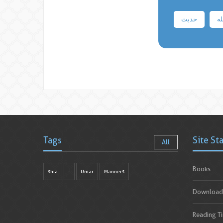
له
حدیث
Tags
Site St
All
Books
shia
-
Umar
Manners
Download
Reading T