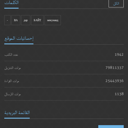
الكلمات
الكل
-
ВА
дар
БАЙТ
мекунанд
إحصائيات الموقع
1942
عدد الكتب
79811337
مرات التنزيل
25443936
مرات القراءة
1138
مرات الارسال
القائمة البريدية