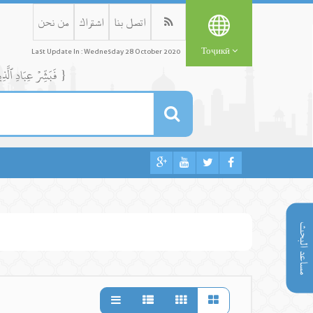
اتصل بنا
اشتراك
من نحن
Тоҷикӣ
Last Update In : Wednesday 28 October 2020
{ فَبَشِّرۡ عِبَادِ ٱلَّذِينَ يَسۡتَمِعُونَ ٱلۡقَوۡلَ فَيَتَّبِعُونَ أَحۡسَنَهُۥٓۚ أُوْلَٰٓئِكَ ٱلَّذِينَ هَدَىٰهُمُ ٱللَّهُۖ وَأُوْلَٰٓئِكَ هُمۡ أُوْلُواْ ٱلۡأَلۡبَٰبِ }
مساعد البحث