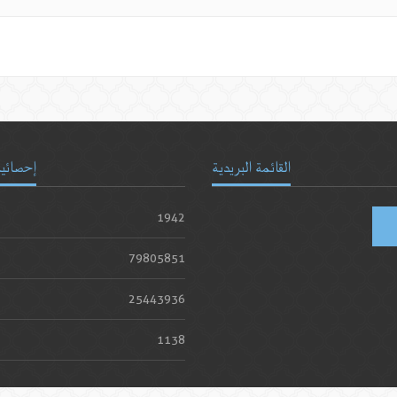
القائمة البريدية
إحصائيا
1942
79805851
25443936
1138