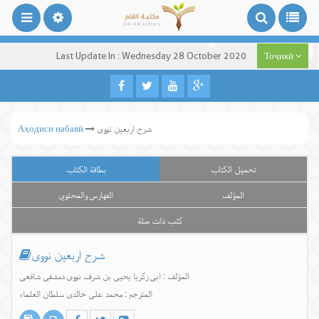
Last Update In : Wednesday 28 October 2020
Тоҷикӣ
شرح اربعین نووی
Аҳодиси набавӣ
تحميل الكتاب
بطاقة الكتاب
المؤلف
الفهارس والمحتوي
كتب ذات صلة
شرح اربعین نووی
المؤلف : ابی زکریا یحیی بن شرف نووی دمشقی شافعی
المترجم : محمد علی خالدی سلطان العلماء