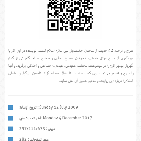
شرح و ترجمه 42 حدیث از سخنان حکمت‌بار نبی مکرم اسلام است. نویسنده در این اثر با
بهره‌گیری از منابع موثق حدیثی، همچنین صحیح بخاری و صحیح مسلم، گلچینی از کلام
گهربار پیامبر اکرم را در موضوعات مختلف عقیدتی، عبادی، اجتماعی و اخلاقی برگزیده و آنها
را شرح و تفسیر می‌نماید. وی کوشیده است تا اقوال صحابه کرام، تابعین بزرگوار و علمای
اسلام را درباره این روایات و مفاهیم عمیق آن نقل نماید.
Sunday 12 July 2009
تاريخ الإضافة :
Monday 4 December 2017
آخر تحديث في :
ديوي :
297/211/633
عدد الصفحات :
282