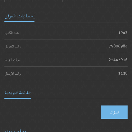
إحصائيات الموقع
1942
عدد الكتب
79806984
مرات التنزيل
25443936
مرات القراءة
1138
مرات الارسال
القائمة البريدية
اشتراك
مواقع صديقة