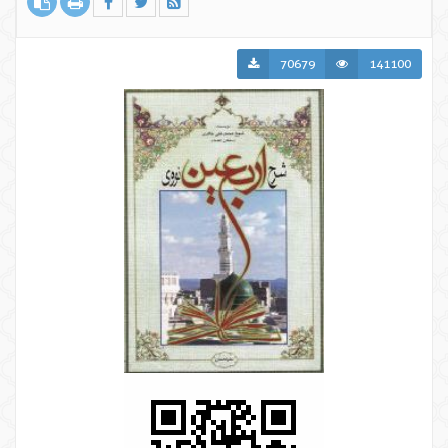
70679
141100