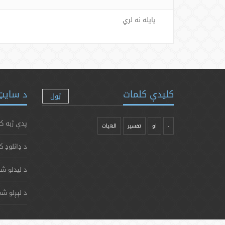
پایله نه لري
کلیدې کلمات
د سایټ 
ټول
پدې ژبه ک
-
او
تفسیر
الهیات
د ډانلوډ ک
د لیدلو شم
د لېږلو شم