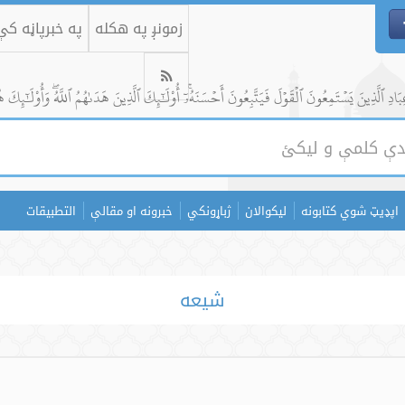
زمونږ په هکله
په خبرپاڼه ک
ادِ ٱلَّذِينَ يَسۡتَمِعُونَ ٱلۡقَوۡلَ فَيَتَّبِعُونَ أَحۡسَنَهُۥٓۚ أُوْلَٰٓئِكَ ٱلَّذِينَ هَدَىٰهُمُ ٱللَّهُۖ وَأُوْلَٰٓئِكَ ه
اپډیټ شوي کتابونه
لیکوالان
ژباړونکي
خبرونه او مقالې
التطبيقات
شیعه