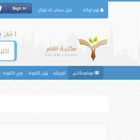
نوم لیکنه
خپل حساب ته ننوتل
{ فَبَشِّرۡ عِبَ
موضوعګانې
کورپاڼه
ټول کتابونه
نوي کتابونه