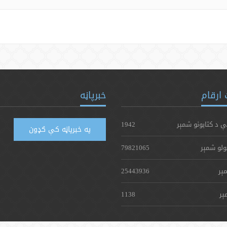
ارقام
خبرپاڼه
ې د کتابونو شمېر
1942
په خبرپاڼه کې ګډون
ولو شمېر
79821065
ېر
25443936
ېر
1138