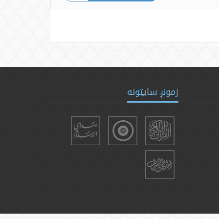
زمونږ سایټونه