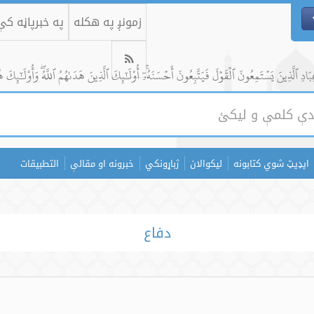
زمونږ په هکله
په خبرپاڼه ک
ادِ ٱلَّذِينَ يَسۡتَمِعُونَ ٱلۡقَوۡلَ فَيَتَّبِعُونَ أَحۡسَنَهُۥٓۚ أُوْلَٰٓئِكَ ٱلَّذِينَ هَدَىٰهُمُ ٱللَّهُۖ وَأُوْلَٰٓئِكَ ه
اپډیټ شوي کتابونه
لیکوالان
ژباړونکي
خبرونه او مقالې
التطبيقات
دفاع