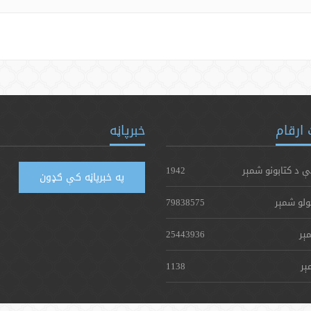
ارقام
خبرپاڼه
ې د کتابونو شمېر
1942
په خبرپاڼه کې ګډون
ولو شمېر
79838575
ېر
25443936
ېر
1138