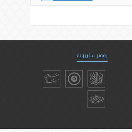
زمونږ سایټونه