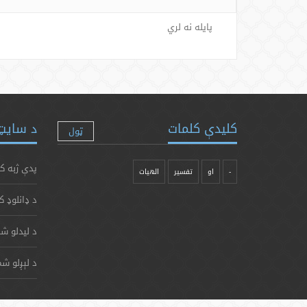
پایله نه لري
کلیدې کلمات
د سایټ 
ټول
پدې ژبه ک
-
او
تفسیر
الهیات
د ډانلوډ ک
د لیدلو شم
د لېږلو شم