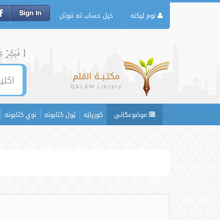
نوم لیکنه
خپل حساب ته ننوتل
{ فَبَشِّرۡ عِبَ
موضوعګانې
کورپاڼه
ټول کتابونه
نوي کتابونه