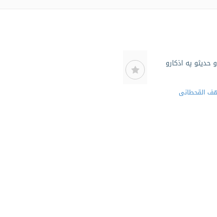
 حدیثو په اذکارو
هف القحطانی