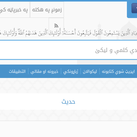
زمونږ په هکله
په خبرپاڼه ک
ادِ ٱلَّذِينَ يَسۡتَمِعُونَ ٱلۡقَوۡلَ فَيَتَّبِعُونَ أَحۡسَنَهُۥٓۚ أُوْلَٰٓئِكَ ٱلَّذِينَ هَدَىٰهُمُ ٱللَّهُۖ وَأُوْلَٰٓئِكَ ه
اپډیټ شوي کتابونه
لیکوالان
ژباړونکي
خبرونه او مقالې
التطبيقات
حدیث