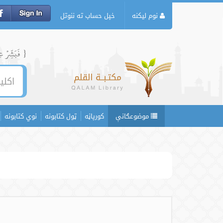
نوم لیکنه
خپل حساب ته ننوتل
{ فَبَشِّرۡ عِبَ
موضوعګانې
کورپاڼه
ټول کتابونه
نوي کتابونه