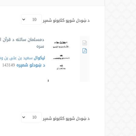
د ښودل شویو کتابونو شمېر
دمسلمان ساتنه د قرآن او
سره
لیکوال
سعید بن علی بن و
د ښودلو شمېره
143149
د ښودل شویو کتابونو شمېر