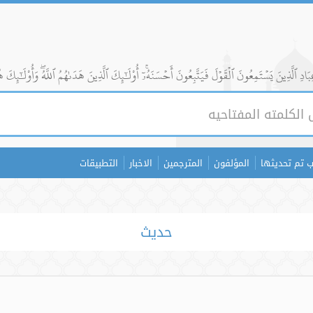
ادِ ٱلَّذِينَ يَسۡتَمِعُونَ ٱلۡقَوۡلَ فَيَتَّبِعُونَ أَحۡسَنَهُۥٓۚ أُوْلَٰٓئِكَ ٱلَّذِينَ هَدَىٰهُمُ ٱللَّهُۖ وَأُوْلَٰٓئِكَ ه
 تم تحديثها
المؤلفون
المترجمين
الاخبار
التطبيقات
حدیث