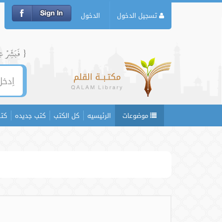
تسجيل الدخول
الدخول
{ فَبَشِّرۡ عِبَ
موضوعات
الرئيسيه
كل الكتب
كتب جديده
كتب