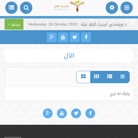
د وروستي اپډیټ کولو نېټه : Wednesday 28 October 2020
پښتو
الآل
پایله نه لري