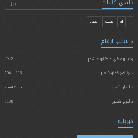
کلیدې کلمات
ټول
-
او
تفسیر
الهیات
د سایټ ارقام
پدې ژبه کې د کتابونو شمېر
1942
د ډانلوډ کولو شمېر
79811306
د لیدلو شمېر
25443936
د لېږلو شمېر
1138
خبرپاڼه