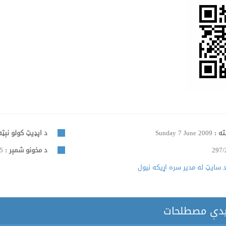
ته :
Sunday 7 June 2009
د اپډیټ کولو نېټه
297/
د مخونو شمېر :
1035
 سایټ له مدیر سره اړیکه نیول
یدې مصطلحات