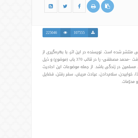
225046
107555
 منتشر شده است. نویسنده در این اثر، با بهره‌گیری از
منابع معتبر حدیثی، گزیده‌ای از کلام گهربارِ پیامبر رحمت و مغرفت –محمد مصطفی- را در قالب 370 باب (موضوع) و ذیل
 مسلمین در زندگی باشد. از جمله موضوعات این احادیث
ذا، خوابیدن، سلام‌دادن، عیادت مریض، سفر رفتن، فضایل
محرّمات.