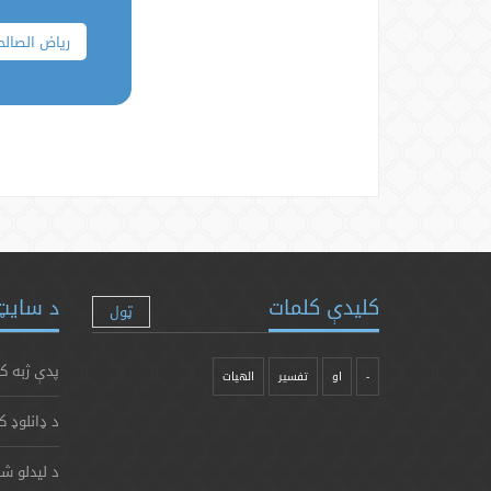
ریاض الصالح
کلیدې کلمات
د سایټ 
ټول
پدې ژبه ک
-
او
تفسیر
الهیات
د ډانلوډ ک
د لیدلو شم