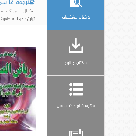
ترجمه فارسی
لیکوال : ابی زکریا
د کتاب مشخصات
ژباړن : عبدالله خام
د کتاب ډانلوډ
فهرست او د کتاب متن