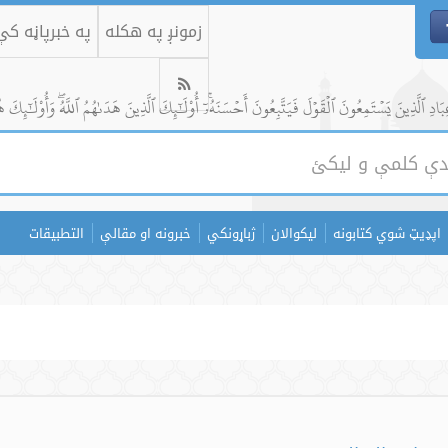
زمونږ په هکله
په خبرپاڼه ک
ادِ ٱلَّذِينَ يَسۡتَمِعُونَ ٱلۡقَوۡلَ فَيَتَّبِعُونَ أَحۡسَنَهُۥٓۚ أُوْلَٰٓئِكَ ٱلَّذِينَ هَدَىٰهُمُ ٱللَّهُۖ وَأُوْلَٰٓئِكَ ه
اپډیټ شوي کتابونه
لیکوالان
ژباړونکي
خبرونه او مقالې
التطبيقات