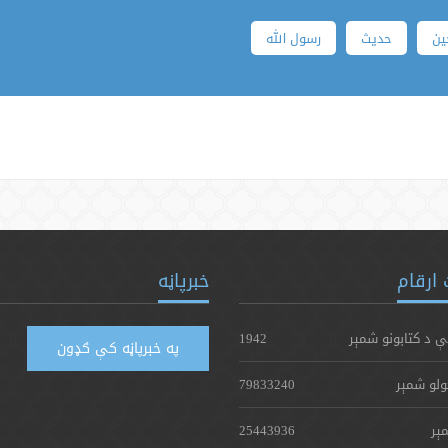
ین
حدیث
رسول الله
ارقام
خبرپاڼه
ې د کتابونو شمېر
1942
په خبرپاڼه کې ګډون
ولو شمېر
79833240
ېر
25443936