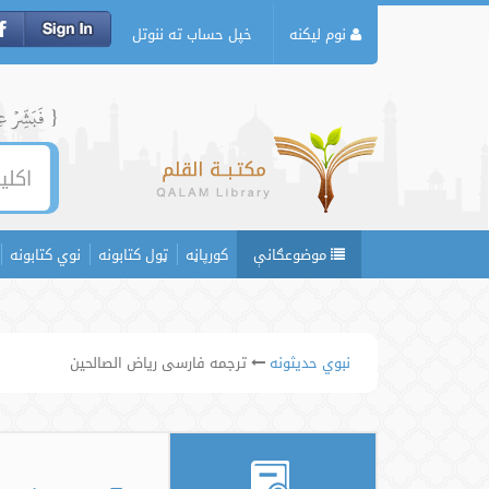
نوم لیکنه
خپل حساب ته ننوتل
{ فَبَشِّرۡ عِبَ
موضوعګانې
کورپاڼه
ټول کتابونه
نوي کتابونه
نبوي حدیثونه
ترجمه فارسی ریاض الصالحین