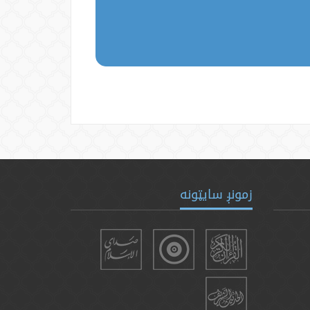
زمونږ سایټونه