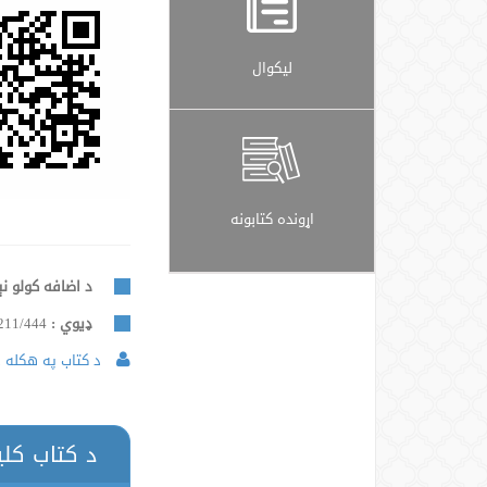
لیکوال
اړونده کتابونه
د اضافه کولو نې
ډيوي :
211/444
د کتاب په هکله د
د کتاب کل