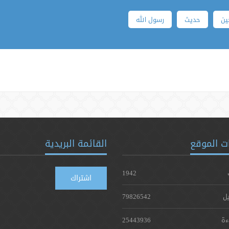
ین
حدیث
رسول الله
ت الموقع
القائمة البريدية
1942
اشتراك
يل
79826542
ءة
25443936