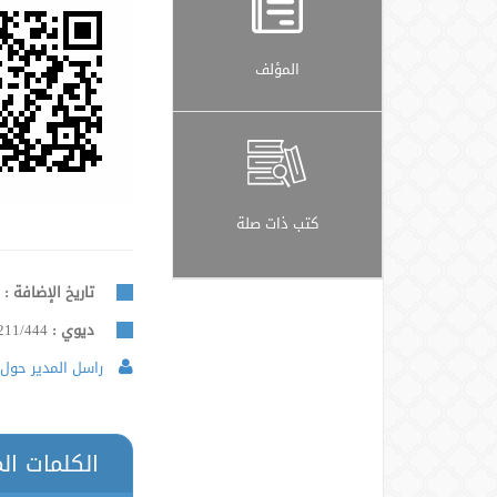
المؤلف
كتب ذات صلة
تاريخ الإضافة :
9
ديوي :
211/444
راسل المدير حول 
الكلمات ال