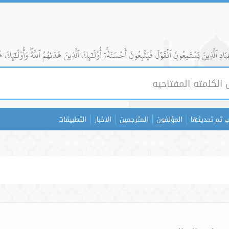
ادِ ٱلَّذِينَ يَسۡتَمِعُونَ ٱلۡقَوۡلَ فَيَتَّبِعُونَ أَحۡسَنَهُۥٓۚ أُوْلَٰٓئِكَ ٱلَّذِينَ هَدَىٰهُمُ ٱللَّهُۖ وَأُوْلَٰٓئِكَ ه
 تم تحديثها
المؤلفون
المترجمين
الاخبار
التطبيقات