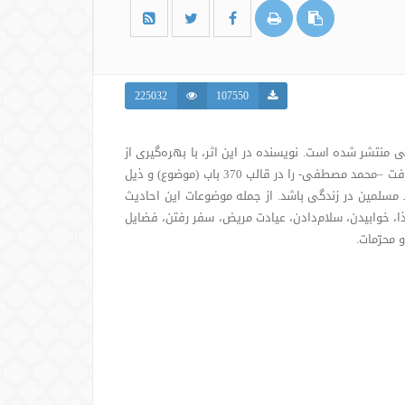
225032
107550
 منتشر شده است. نویسنده در این اثر، با بهره‌گیری از
منابع معتبر حدیثی، گزیده‌ای از کلام گهربارِ پیامبر رحمت و مغرفت –محمد مصطفی- را در قالب 370 باب (موضوع) و ذیل
 مسلمین در زندگی باشد. از جمله موضوعات این احادیث
ذا، خوابیدن، سلام‌دادن، عیادت مریض، سفر رفتن، فضایل
محرّمات.