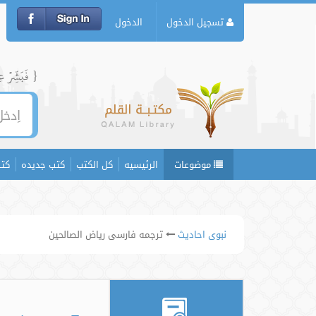
تسجيل الدخول
الدخول
{ فَبَشِّرۡ عِبَ
موضوعات
الرئيسيه
كل الكتب
كتب جديده
كتب
نبوی احادیث
ترجمه فارسی ریاض الصالحین