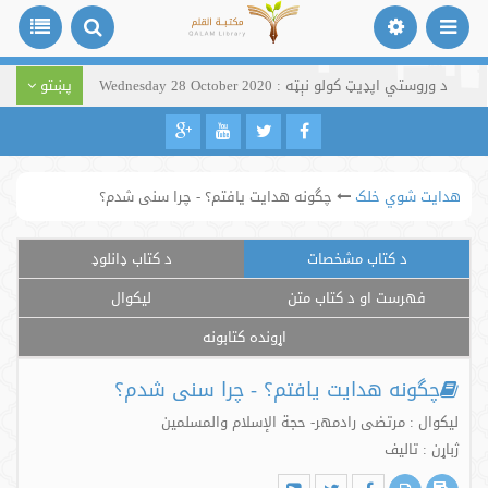
د وروستي اپډیټ کولو نېټه : Wednesday 28 October 2020
پښتو
هدایت شوي خلک
چگونه هدایت یافتم؟ - چرا سنی شدم؟
د کتاب مشخصات
د کتاب ډانلوډ
فهرست او د کتاب متن
لیکوال
اړونده کتابونه
چگونه هدایت یافتم؟ - چرا سنی شدم؟
لیکوال : مرتضی رادمهر- حجة الإسلام والمسلمین
ژباړن : تالیف