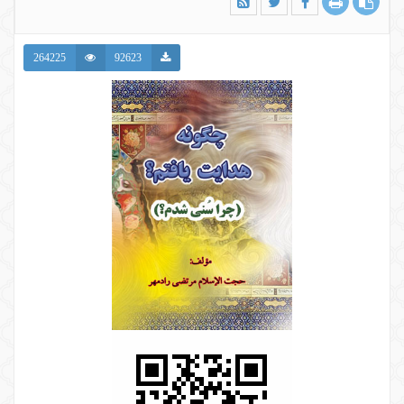
264225
92623