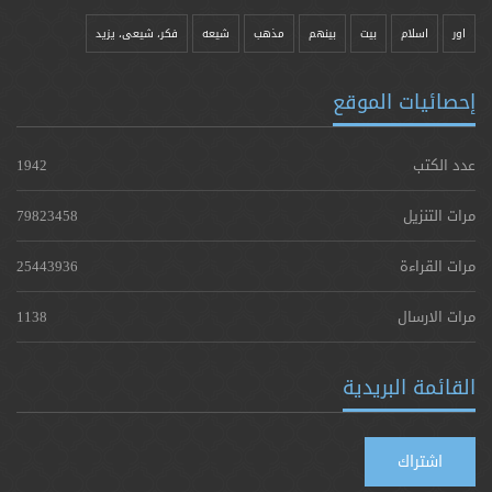
اور
اسلام
بیت
بينهم
مذهب
شيعه
فکر، شیعی، یزيد
إحصائيات الموقع
عدد الكتب
1942
مرات التنزيل
79823458
مرات القراءة
25443936
مرات الارسال
1138
القائمة البريدية
اشتراك