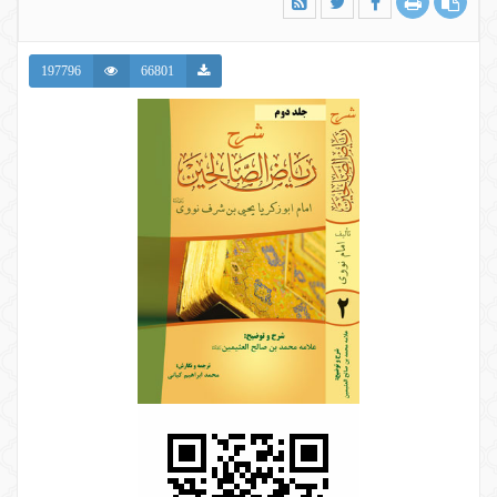
197796
66801