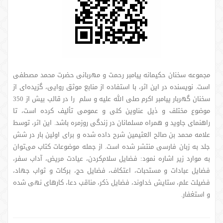
مجموعه سخنان حکیمانه پیامبر رحمت و مهربانی حضرت محمد مصطفی
است. نویسنده در این اثر، با استفاده از منابع موثق روایی، گزیده‌ای از
سخنان گهربار پیامبر اکرم صلی الله علیه و سلم را در قالب بیش از 350
موضوع مختلف و ذیل عناوین کلی و عمومی تألیف کرده است، تا
راهنمای جاوید و همراه مسلمانان در زندگی روزمره باشد. این اثر، توسط
علامه محمد بن صالح العثیمین شرح داده شده و برای اولین بار در شش
جلد به زبان فارسی منتشر شده است. از جمله موضوعات کتاب می‌توان
به موارد زیر اشاره نمود: فضایل سلام‌کردن، عیادت مریض، آداب سفر،
فضایل عبادات و مستحبات، اعتکاف، فضایل حج، برکات و ثواب جهاد،
فضیلت علم، ستایش خداوند، فضایل ذکر، مناقب دعا، کارهای نهی شده
و استغفار.