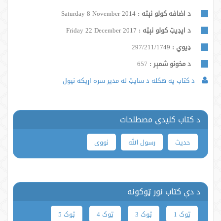
د اضافه کولو نېته :
Saturday 8 November 2014
د اپډیټ کولو نېټه :
Friday 22 December 2017
ډيوي :
297/211/1749
د مخونو شمېر :
657
د کتاب په هکله د سایټ له مدیر سره اړیکه نیول
د کتاب کلیدې مصطلحات
حدیث
رسول الله
نووی
د دې کتاب نور ټوکونه
ټوک 1
ټوک 3
ټوک 4
ټوک 5