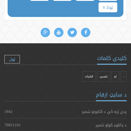
ټوک 6
کلیدې کلمات
ټول
-
او
تفسیر
الهیات
د سایټ ارقام
پدې ژبه کې د کتابونو شمېر
1942
د ډانلوډ کولو شمېر
79851101