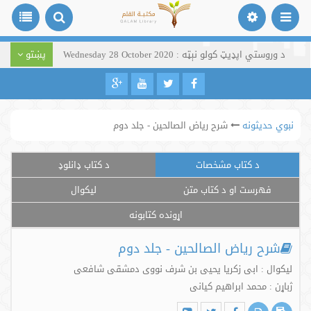
د وروستي اپډیټ کولو نېټه : Wednesday 28 October 2020
پښتو
نبوي حدیثونه
شرح ریاض الصالحین - جلد دوم
د کتاب مشخصات
د کتاب ډانلوډ
فهرست او د کتاب متن
لیکوال
اړونده کتابونه
شرح ریاض الصالحین - جلد دوم
لیکوال : ابی زکریا یحیی بن شرف نووی دمشقی شافعی
ژباړن : محمد ابراهیم کیانی