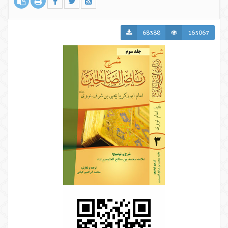
68388
165067