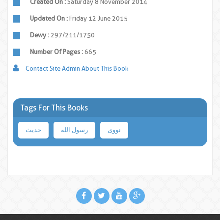
Created On :
Saturday 8 November 2014
Updated On :
Friday 12 June 2015
Dewy :
297/211/1750
Number Of Pages :
665
Contact Site Admin About This Book
Tags For This Books
نووی
رسول الله
حدیث