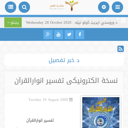
د وروستي اپډیټ کولو نېټه : Wednesday 28 October 2020
پښتو
د خبر تفصیل
نسخۀ الکترونیکی تفسیر انوارالقرآن
Tuesday 19 August 2008
تفسیر انوارالقرآن