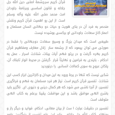
قرآن كریم سرچشمۀ اصلى دین الله جل
جلاله و قانون اساسی وبرنامۀ جاودان
امت محمد صلى الله علیه وآله وسلم
است. از این رو اهمیت قرآن كریم ونقش
منحصر به فرد آن در بناى هویت و حیات دو جهانى انسان مسلمان و
اعمار كاخ سعادت جاودانى او بركسی بوشیده نیست.
طبیعى است كه میدان بزرگ و وسیع سعادت دوجهانی را فقط در
صورتى مى توان پیمود كه از چشمه سار زلال معارف ومفاهیم قرآن
كریم بهره گرفت و در پرتو فهم آیات بینات، شناخت اسرار ، عمل به
احكام ، بایندى به فرامین و نهایتاً قرار گرفتن در محیط انوار تابناك آن،
پلكان عروج به سوى كمالات انسانی را درنوردید
شكى نیست كه تنها در یجۀ ورود به این میدان و كاراترین ابزار كسب این
شناخت تفسیر قرآن کریم است. نیاز هر فرد مسلمان به فهم و فراگیری
تفسیر، از آنجا ناشی می شود که هر كمال دینى و دنیوى اى ناگزیر باید
باشرع الهى موافق باشد و این موافقت یقینا برعلم به كتاب الهى
متوقف است .
تفسیر در حقیقت عبارت ا ست از بیان معانى، احكام، فواید و دیگر راز و
رمزهاى كتاب الله جل جلاله. بنابر این علم تفسیر از بزرگترین علوم