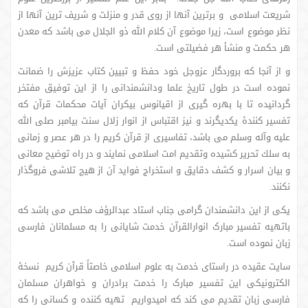
شریعت اسلامى و برترین آنها از روى قدر و منزلت و شریف ترین آنها از
نظر موضوع است، زیرا موضوع آن كلام الله ذو الجلال مى باشد كه معدن
هر حكمت و منشأ هر فضیلتی است.
و از آنجا كه بروردگار عزوجل خود حفظ و تبیین كتاب عزیزش را ضمانت
نموده است در طول تاریخ علما ودانشمندانى را از این توفیق مفتخر
گردانیده تا با بهره گیرى از اقیانوس بیكران آیات محكمات قرآن كه
تفسیر كنندۀ یكدیگرند و نیز اقتباس از انوار زلال سنت بیامبر صلى الله
علیه وآله وسلم می باشد، تفاسیرى از قرآن كریم را در هر عصر و زمانى
به سلك تحریر كشیده وتقدیم امت اسلامى نمایند و در راه توضیح معانی
و بیان اسرار و كشف دقایق و استخراج فواید آن از هیچ تلاشی فروگذار
نكنند.
یکی از این دانشمندان گرامی جناب استاد عبدالرؤف مخلص می باشد که
باتهیه تفسیر مبارک انوارالقرآن خدمت شایانی را به مسلمانان فارسی
زبان نموده است.
سایت عقیده در راستای خدمت به علوم اسلامی خاصتاً قرآن کریم نسخۀ
الکترونیکی این تفسیر مبارک را خدمت برادران و خواهران مسلمان
فارسی زبان تقدیم می کند که امیدواریم تهیه کننده و کسانی را که