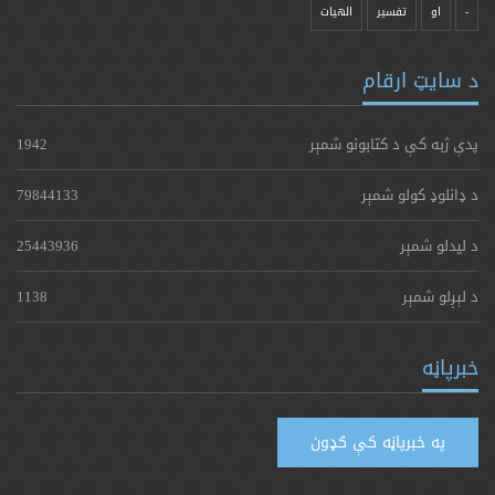
-
او
تفسیر
الهیات
د سایټ ارقام
پدې ژبه کې د کتابونو شمېر
1942
د ډانلوډ کولو شمېر
79844133
د لیدلو شمېر
25443936
د لېږلو شمېر
1138
خبرپاڼه
په خبرپاڼه کې ګډون