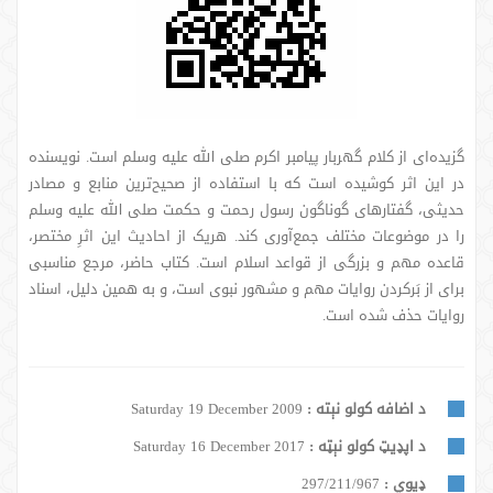
گزیده‌ای از کلام گهربار پیامبر اکرم صلی الله علیه وسلم است. نویسنده
در این اثر کوشیده است که با استفاده از صحیح‌ترین منابع و مصادر
حدیثی، گفتارهای گوناگون رسول رحمت و حکمت صلی الله علیه وسلم
را در موضوعات مختلف جمع‌آوری کند. هریک از احادیث این اثرِ مختصر،
قاعده مهم و بزرگی از قواعد اسلام است. کتاب حاضر، مرجع مناسبی
برای از بَرکردن روایات مهم و مشهور نبوی است، و به همین دلیل، اسناد
روایات حذف شده است.
د اضافه کولو نېته :
Saturday 19 December 2009
د اپډیټ کولو نېټه :
Saturday 16 December 2017
ډيوي :
297/211/967