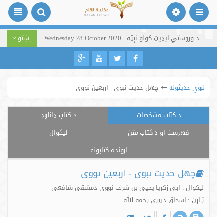
د وروستي اپډیټ کولو نېټه : Wednesday 28 October 2020
پښتو
نبوي حدیثونه
چهل حدیث نبوی - اربعین نووی
د کتاب مشخصات
د کتاب ډانلوډ
فهرست او د کتاب متن
لیکوال
اړونده کتابونه
چهل حدیث نبوی - اربعین نووی
لیکوال : ابی زکریا یحیی بن شرف نووی دمشقی شافعی
ژباړن : اسحاق دبیری رحمه الله