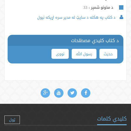
د مخونو شمېر :
33
د کتاب په هکله د سایټ له مدیر سره اړیکه نیول
د کتاب کلیدې مصطلحات
حدیث
رسول الله
نووی
کلیدې کلمات
ټول