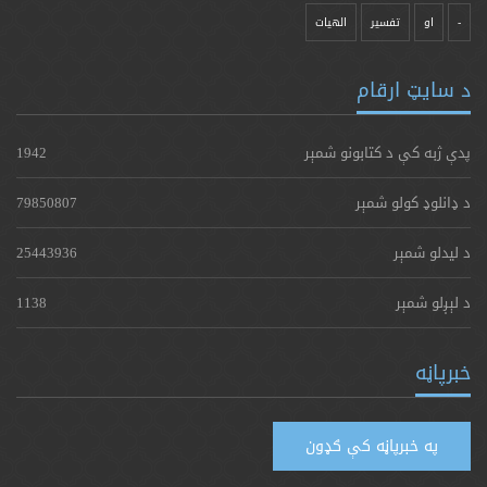
-
او
تفسیر
الهیات
د سایټ ارقام
پدې ژبه کې د کتابونو شمېر
1942
د ډانلوډ کولو شمېر
79850807
د لیدلو شمېر
25443936
د لېږلو شمېر
1138
خبرپاڼه
په خبرپاڼه کې ګډون