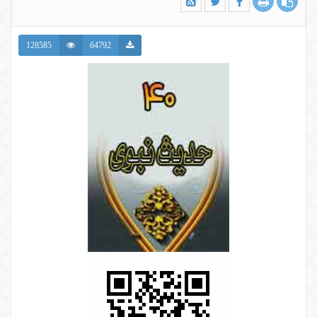
128585
64792