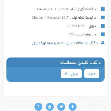
د اضافه کولو نېته :
Thursday 30 July 2009
د اپډیټ کولو نېټه :
Monday 4 December 2017
ډيوي :
297/211/793
د مخونو شمېر :
746
د کتاب په هکله د سایټ له مدیر سره اړیکه نیول
د کتاب کلیدې مصطلحات
حدیث
رسول الله