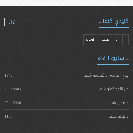
کلیدې کلمات
ټول
-
او
تفسیر
الهیات
د سایټ ارقام
پدې ژبه کې د کتابونو شمېر
1942
د ډانلوډ کولو شمېر
79856603
د لیدلو شمېر
25443936
د لېږلو شمېر
1138