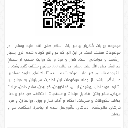
مجموعه روایات گهربار پیامبر پاک اسلام صلی الله علیه وسلم در
موضوعات مختلف است. در این اثر، که در واقع کوتاه شده اثری بسیار
ارزشمند و خواندنی است، هزار و نود و یک روایتِ منتخب از سخنانِ
خیرالبشر صلی الله علیه وسلم در قالب 353 موضوعِ مختلف گلچین‌شده و
با ترجمه فارسیِ هر روایت عرضه شده است، تا راهنمای جاوید مسلمین
در زندگی باشد. از جمله موضوعات این احادیث می‌توان به مواردِ زیر
اشاره نمود: آداب پوشیدن لباس، غذاخوردن، خوابیدن، سلام ‌دادن، عیادت
مریض، سفر رفتن، فضایلِ عبادات و مستحبات، اعتکاف، حج، ذکر و دعا،
جهاد، مکروهات و محرمات، احکام و آداب نماز و روزه، روابط زن و مرد،
کارهای نهی‌شده، دعاهای مأثور(نقل شده از پیامبر)، اعتکاف، حج و
جهاد.