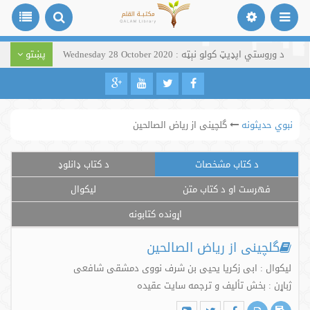
د وروستي اپډیټ کولو نېټه : Wednesday 28 October 2020
پښتو
نبوي حدیثونه
گلچینی از ریاض الصالحین
د کتاب مشخصات
د کتاب ډانلوډ
فهرست او د کتاب متن
لیکوال
اړونده کتابونه
گلچینی از ریاض الصالحین
لیکوال : ابی زکریا یحیی بن شرف نووی دمشقی شافعی
ژباړن : بخش تألیف و ترجمه سایت عقیده