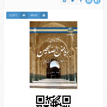
112671
48416