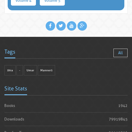
Volume 4
Volume 5
Tags
All
shia
-
Umar
Manners
Site Stats
Books
1942
Downloads
79919845