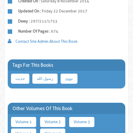
Created On :
Saturday 8 November 2014
Updated On :
Friday 22 December 2017
Dewy :
297/211/1753
Number Of Pages :
674
Contact Site Admin About This Book
Tags For This Books
نووی
رسول الله
حدیث
Other Volumes Of This Book
Volume 1
Volume 2
Volume 3