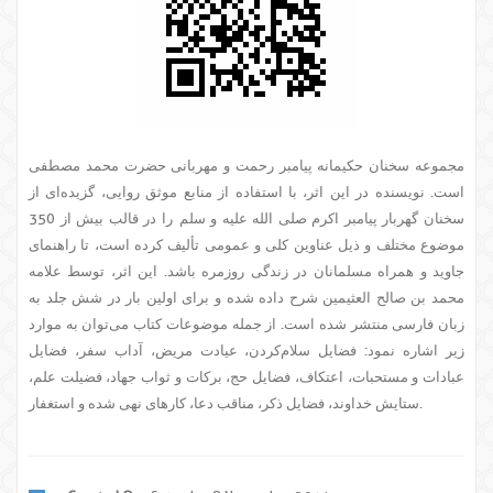
مجموعه سخنان حکیمانه پیامبر رحمت و مهربانی حضرت محمد مصطفی
است. نویسنده در این اثر، با استفاده از منابع موثق روایی، گزیده‌ای از
سخنان گهربار پیامبر اکرم صلی الله علیه و سلم را در قالب بیش از 350
موضوع مختلف و ذیل عناوین کلی و عمومی تألیف کرده است، تا راهنمای
جاوید و همراه مسلمانان در زندگی روزمره باشد. این اثر، توسط علامه
محمد بن صالح العثیمین شرح داده شده و برای اولین بار در شش جلد به
زبان فارسی منتشر شده است. از جمله موضوعات کتاب می‌توان به موارد
زیر اشاره نمود: فضایل سلام‌کردن، عیادت مریض، آداب سفر، فضایل
عبادات و مستحبات، اعتکاف، فضایل حج، برکات و ثواب جهاد، فضیلت علم،
ستایش خداوند، فضایل ذکر، مناقب دعا، کارهای نهی شده و استغفار.