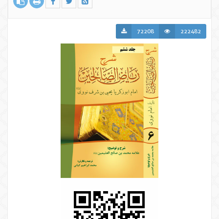
72208
222482