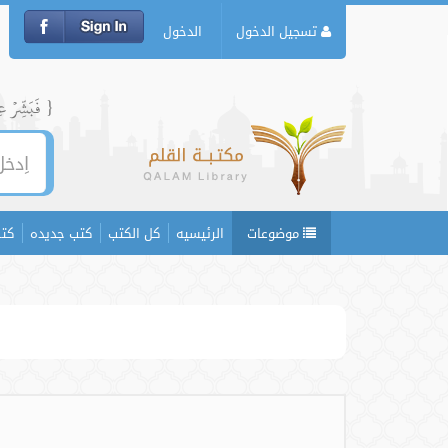
تسجيل الدخول
الدخول
{ فَبَشِّرۡ عِبَ
موضوعات
الرئيسيه
كل الكتب
كتب جديده
كتب