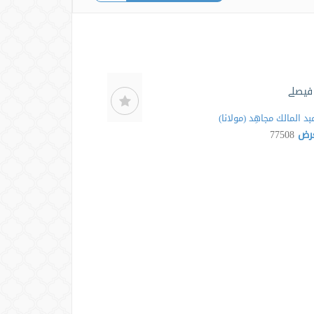
فيصلے
بد المالك مجاھِد (مولانا)
عرض
77508