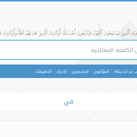
ادِ ٱلَّذِينَ يَسۡتَمِعُونَ ٱلۡقَوۡلَ فَيَتَّبِعُونَ أَحۡسَنَهُۥٓۚ أُوْلَٰٓئِكَ ٱلَّذِينَ هَدَىٰهُمُ ٱللَّهُۖ وَأُوْلَٰٓئِكَ ه
 تم تحديثها
المؤلفون
المترجمين
الاخبار
التطبيقات
في