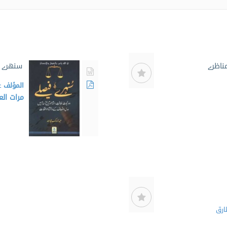
ناظرے
سنهرے 
المؤلف
ع
مرات ال
ارق