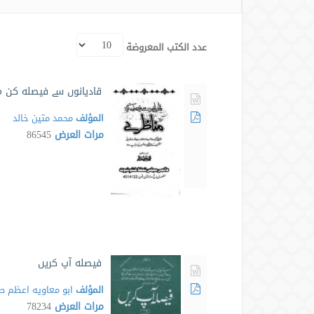
عدد الكتب المعروضة
قاديانوں سے فيصله كن م
المؤلف
محمد متين خالد
مرات العرض
86545
فيصله آپ كريں
المؤلف
ابو معاويه اعظم ط
مرات العرض
78234