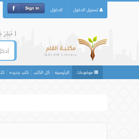
تسجيل الدخول
الدخول
{ فَبَشِّرۡ عِبَ
موضوعات
الرئيسيه
كل الكتب
كتب جديده
كتب