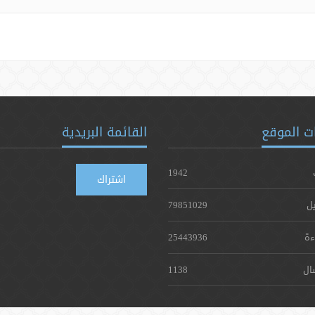
ت الموقع
القائمة البريدية
1942
اشتراك
يل
79851029
ءة
25443936
ال
1138