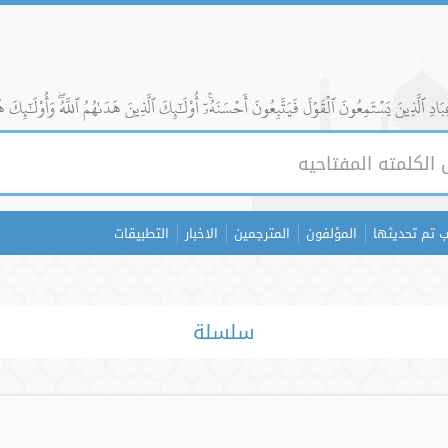
ادِ ٱلَّذِينَ يَسۡتَمِعُونَ ٱلۡقَوۡلَ فَيَتَّبِعُونَ أَحۡسَنَهُۥٓۚ أُوْلَٰٓئِكَ ٱلَّذِينَ هَدَىٰهُمُ ٱللَّهُۖ وَأُوْلَٰٓئِكَ ه
 تم تحديثها
المؤلفون
المترجمين
الاخبار
التطبيقات
سلسلة