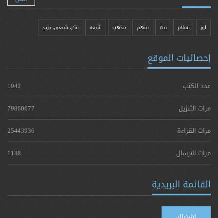
اور
اسلام
بیت
بينهم
مذهب
شيعه
فکر، شیعی، یزيد
إحصائيات الموقع
عدد الكتب
1942
مرات التنزيل
79860677
مرات القراءة
25443936
مرات الارسال
1138
القائمة البريدية
اشتراك