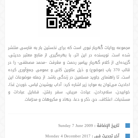
مجموعه روایات گُهربار نبوی است که برای نخستین بار به فارسی منتشر
شده است. نویسنده در این اثر، با بهره‌گیری از منابع معتبر حدیثی،
گزیده‌ای از کلام گهربارِ پیامبر رحمت و مغرفت –محمد مصطفی- را در
قالب 370 باب (موضوع) و ذیل عناوین کلی و عمومی جمع‌آوری کرده
است، تا راهنمای جاوید مسلمین در زندگی باشد. از جمله موضوعات این
احادیث می‌توان به موارد زیر اشاره کرد: آداب پوشیدن لباس، خوردن غذا،
خوابیدن، سلام‌دادن، عیادت مریض، سفر رفتن، فضایل عبادات و
مستحبات، اعتکاف، حج، ذکر و دعا، جهاد و مکروهات و محرّمات.
تاريخ الإضافة :
Sunday 7 June 2009
آخر تحديث في :
Monday 4 December 2017