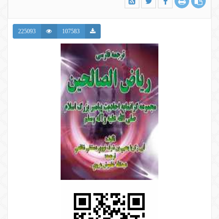
225093
107583