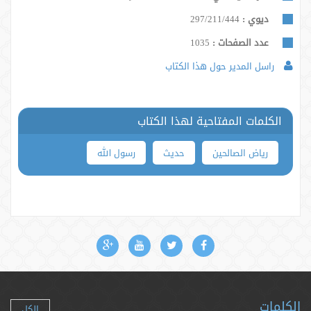
ديوي :
297/211/444
عدد الصفحات :
1035
راسل المدير حول هذا الكتاب
الكلمات المفتاحية لهذا الكتاب
ریاض الصالحین
حدیث
رسول الله
الكلمات
الكل