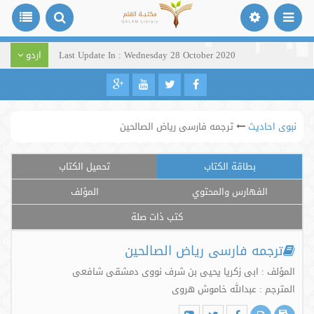
Last Update In : Wednesday 28 October 2020
اردو
نبوی احادیث
ترجمه فارسی ریاض الصالحین
بطاقة الكتاب
تحميل الكتاب
الفهارس والمحتوي
المؤلف
كتب ذات صلة
ترجمه فارسی ریاض الصالحین
المؤلف : ابی زکریا یحیی بن شرف نووی دمشقی شافعی
المترجم : عبدالله خاموش هروی